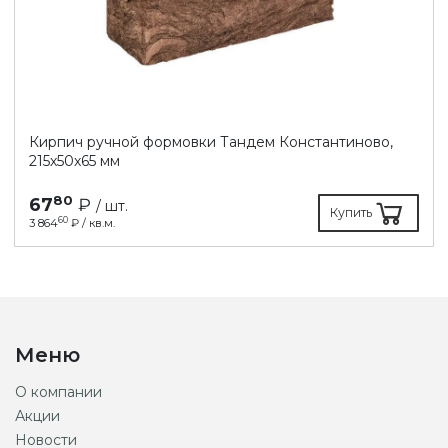
Кирпич ручной формовки Тандем Константиново,
215х50х65 мм
80
67
₽
/ шт.
Купить
60
3 864
₽ / кв.м.
Меню
О компании
Акции
Новости