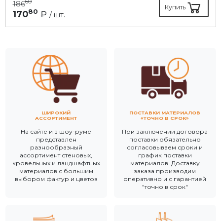
60
186
Купить
80
170
₽
/ шт.
ШИРОКИЙ
ПОСТАВКИ МАТЕРИАЛОВ
АССОРТИМЕНТ
«ТОЧНО В СРОК»
На сайте и в шоу-руме
При заключении договора
представлен
поставки обязательно
разнообразный
согласовываем сроки и
ассортимент стеновых,
график поставки
кровельных и ландшафтных
материалов. Доставку
материалов с большим
заказа производим
выбором фактур и цветов
оперативно и с гарантией
"точно в срок"