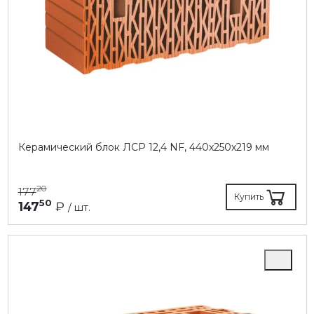
Керамический блок ЛСР 12,4 NF, 440х250х219 мм
20
177
Купить
50
147
₽
/ шт.