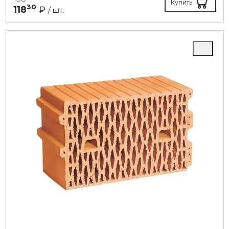
Купить
30
118
₽
/ шт.