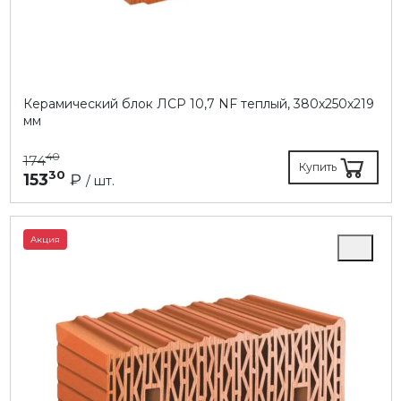
Керамический блок ЛСР 10,7 NF теплый, 380х250х219
мм
40
174
Купить
30
153
₽
/ шт.
Акция