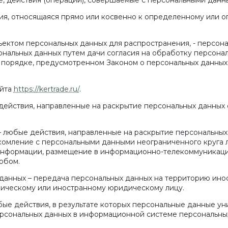
, действия (операции), совершаемые с персональными данн
ия, относящаяся прямо или косвенно к определенному или 
ектом персональных данных для распространения, - персона
ональных данных путем дачи согласия на обработку персона
 порядке, предусмотренном Законом о персональных данных
айта
https://kertrade.ru/
.
– действия, направленные на раскрытие персональных данны
 – любые действия, направленные на раскрытие персональны
акомление с персональными данными неограниченного круга л
информации, размещение в информационно-телекоммуникаци
обом.
 данных – передача персональных данных на территорию инос
зическому или иностранному юридическому лицу.
бые действия, в результате которых персональные данные у
рсональных данных в информационной системе персональных