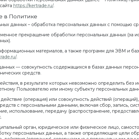
-сайта
https://kertrade.ru/
.
е в Политике
ьных данных – обработка персональных данных с помощью ср
ременное прекращение обработки персональных данных (за и
ных).
 информационных материалов, а также программ для ЭВМ и ба
trade.ru/
.
данных — совокупность содержащихся в базах данных персон
нических средств.
действия, в результате которых невозможно определить без
тному Пользователю или иному субъекту персональных данн
 действие (операция) или совокупность действий (операций)
средств с персональными данными, включая сбор, запись, сис
ние, использование, передачу (распространение, предоставл
.
иципальный орган, юридическое или физическое лицо, самост
отку персональных данных, а также определяющие цели обр