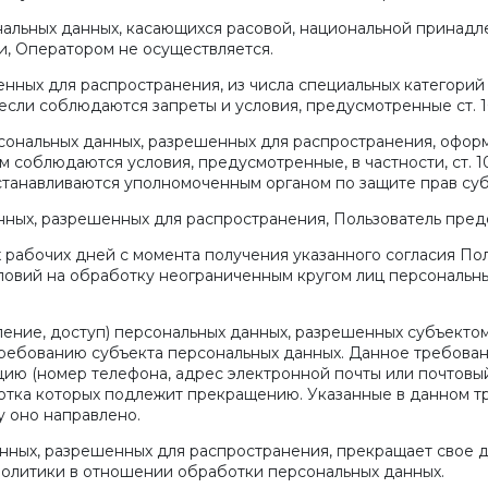
нальных данных, касающихся расовой, национальной принадле
, Оператором не осуществляется.
нных для распространения, из числа специальных категорий пе
если соблюдаются запреты и условия, предусмотренные ст. 1
рсональных данных, разрешенных для распространения, оформ
 соблюдаются условия, предусмотренные, в частности, ст. 10
станавливаются уполномоченным органом по защите прав суб
анных, разрешенных для распространения, Пользователь пре
ех рабочих дней с момента получения указанного согласия П
словий на обработку неограниченным кругом лиц персональн
ление, доступ) персональных данных, разрешенных субъекто
ребованию субъекта персональных данных. Данное требован
цию (номер телефона, адрес электронной почты или почтовый
отка которых подлежит прекращению. Указанные в данном т
у оно направлено.
анных, разрешенных для распространения, прекращает свое 
й Политики в отношении обработки персональных данных.