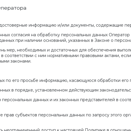
Оператора
х достоверные информацию и/или документы, содержащие пе
данных согласия на обработку персональных данных Операто
данных при наличии оснований, указанных в Законе о персон
чень мер, необходимых и достаточных для обеспечения выпо
 в соответствии с ним нормативными правовыми актами, есл
ными законами.
ных по его просьбе информацию, касающуюся обработки его 
анных в порядке, установленном действующим законодательс
в персональных данных и их законных представителей в соот
те прав субъектов персональных данных по запросу этого о
ть неограниченный доступ к настоящей Политике в отношен