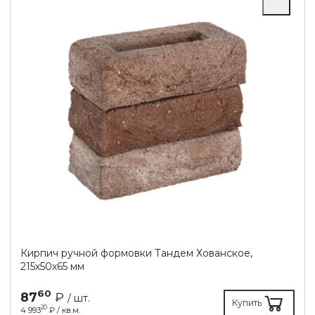
Кирпич ручной формовки Тандем Хованское,
215х50х65 мм
60
87
₽
/ шт.
Купить
20
4 993
₽ / кв.м.