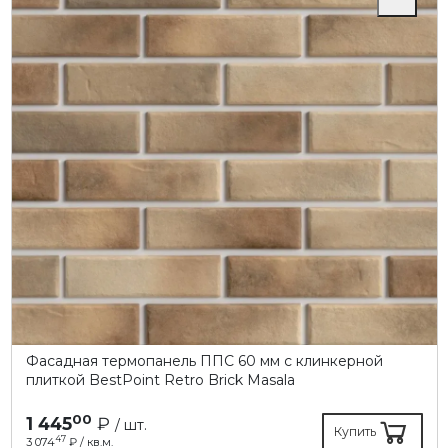
Фасадная термопанель ППC 60 мм с клинкерной
плиткой BestPoint Retro Brick Masala
00
1 445
₽
/ шт.
Купить
47
3 074
₽ / кв.м.