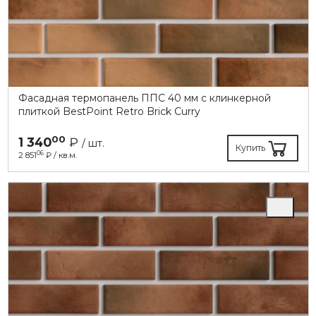
Фасадная термопанель ППC 40 мм с клинкерной
плиткой BestPoint Retro Brick Curry
00
1 340
₽
/ шт.
Купить
06
2 851
₽ / кв.м.