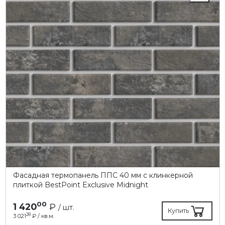
Фасадная термопанель ППC 40 мм с клинкерной
плиткой BestPoint Exclusive Midnight
00
1 420
₽
/ шт.
Купить
28
3 021
₽ / кв.м.