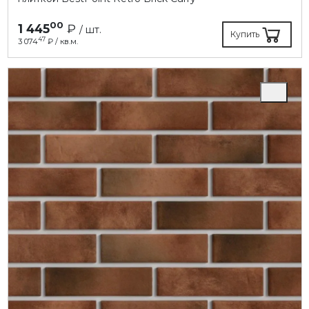
00
1 445
₽
/ шт.
Купить
47
3 074
₽ / кв.м.