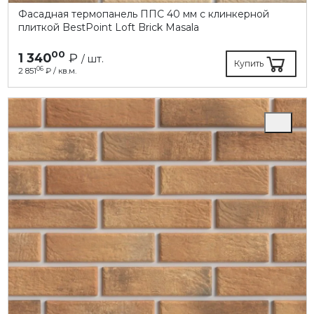
Фасадная термопанель ППC 40 мм с клинкерной
плиткой BestPoint Loft Brick Masala
00
1 340
₽
/ шт.
Купить
06
2 851
₽ / кв.м.