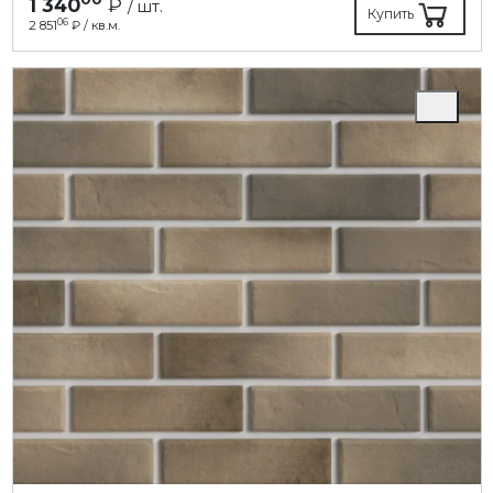
1 340
₽
/ шт.
Купить
06
2 851
₽ / кв.м.