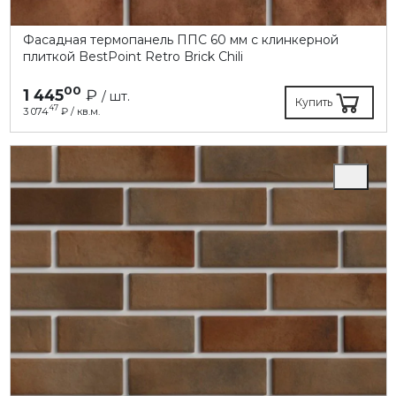
Фасадная термопанель ППC 60 мм с клинкерной
плиткой BestPoint Retro Brick Chili
00
1 445
₽
/ шт.
Купить
47
3 074
₽ / кв.м.