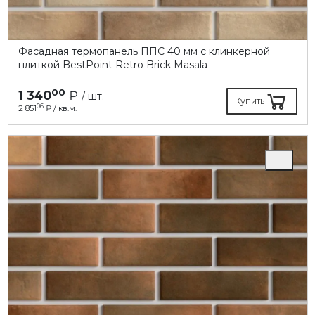
Фасадная термопанель ППC 40 мм с клинкерной
плиткой BestPoint Retro Brick Masala
00
1 340
₽
/ шт.
Купить
06
2 851
₽ / кв.м.