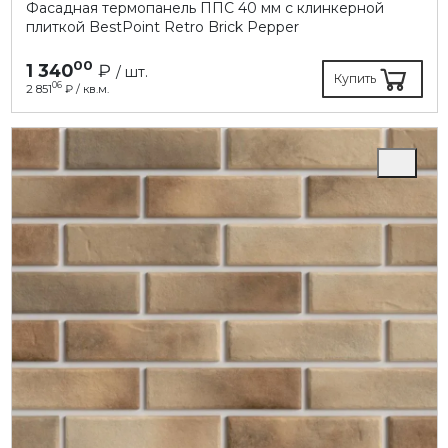
Фасадная термопанель ППC 40 мм с клинкерной
плиткой BestPoint Retro Brick Pepper
00
1 340
₽
/ шт.
Купить
06
2 851
₽ / кв.м.