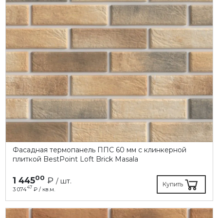
Фасадная термопанель ППC 60 мм с клинкерной
плиткой BestPoint Loft Brick Masala
00
1 445
₽
/ шт.
Купить
47
3 074
₽ / кв.м.