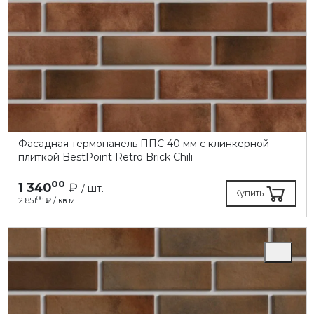
Фасадная термопанель ППC 40 мм с клинкерной
плиткой BestPoint Retro Brick Chili
00
1 340
₽
/ шт.
Купить
06
2 851
₽ / кв.м.