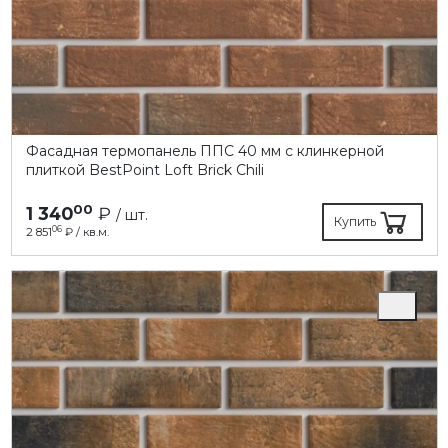
Фасадная термопанель ППC 40 мм с клинкерной
плиткой BestPoint Loft Brick Chili
00
1 340
₽
/ шт.
Купить
06
2 851
₽ / кв.м.