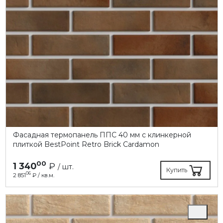
Фасадная термопанель ППC 40 мм с клинкерной
плиткой BestPoint Retro Brick Cardamon
00
1 340
₽
/ шт.
Купить
06
2 851
₽ / кв.м.