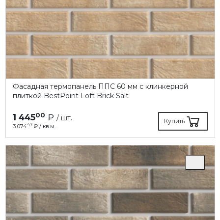
Фасадная термопанель ППC 60 мм с клинкерной
плиткой BestPoint Loft Brick Salt
00
1 445
₽
/ шт.
Купить
47
3 074
₽ / кв.м.