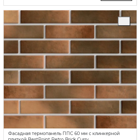
Фасадная термопанель ППC 60 мм с клинкерной
плиткой BestPoint Retro Brick Curry