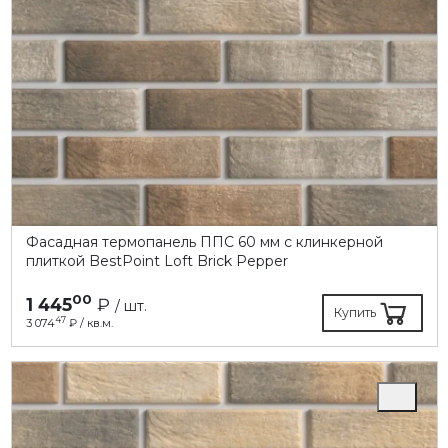
Фасадная термопанель ППC 60 мм с клинкерной
плиткой BestPoint Loft Brick Pepper
00
1 445
₽
/ шт.
Купить
47
3 074
₽ / кв.м.