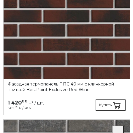
Фасадная термопанель ППC 40 мм с клинкерной
плиткой BestPoint Exclusive Red Wine
00
1 420
₽
/ шт.
Купить
28
3 021
₽ / кв.м.