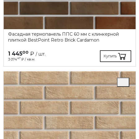
Фасадная термопанель ППC 60 мм с клинкерной
плиткой BestPoint Retro Brick Cardamon
00
1 445
₽
/ шт.
Купить
47
3 074
₽ / кв.м.