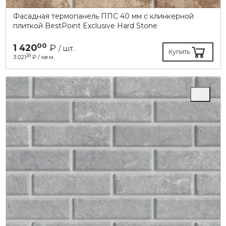
Фасадная термопанель ППC 40 мм с клинкерной
плиткой BestPoint Exclusive Hard Stone
00
1 420
₽
/ шт.
Купить
28
3 021
₽ / кв.м.