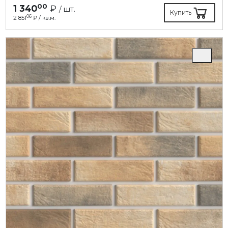
00
1 340
₽
/ шт.
Купить
06
2 851
₽ / кв.м.