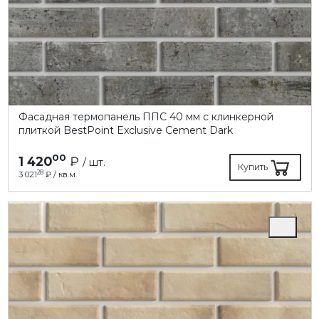
Фасадная термопанель ППC 40 мм с клинкерной
плиткой BestPoint Exclusive Cement Dark
00
1 420
₽
/ шт.
Купить
28
3 021
₽ / кв.м.