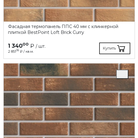
Фасадная термопанель ППC 40 мм с клинкерной
плиткой BestPoint Loft Brick Curry
00
1 340
₽
/ шт.
Купить
06
2 851
₽ / кв.м.