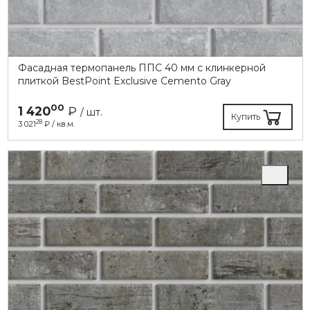
Фасадная термопанель ППC 40 мм с клинкерной
плиткой BestPoint Exclusive Cemento Gray
00
1 420
₽
/ шт.
Купить
28
3 021
₽ / кв.м.