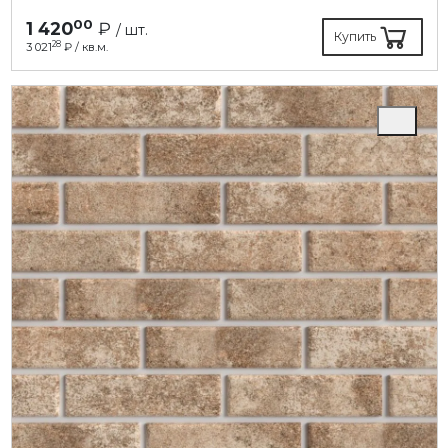
00
1 420
₽
/ шт.
Купить
28
3 021
₽ / кв.м.