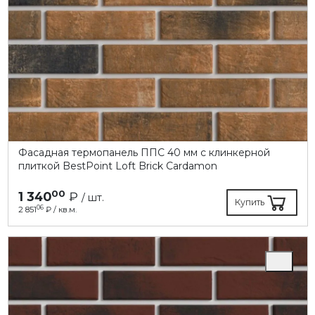
Фасадная термопанель ППC 40 мм с клинкерной
плиткой BestPoint Loft Brick Cardamon
00
1 340
₽
/ шт.
Купить
06
2 851
₽ / кв.м.