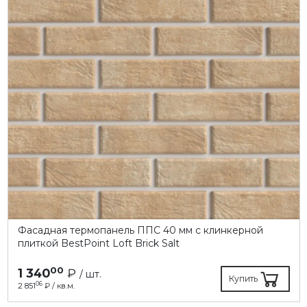
Фасадная термопанель ППC 40 мм с клинкерной
плиткой BestPoint Loft Brick Salt
00
1 340
₽
/ шт.
Купить
06
2 851
₽ / кв.м.