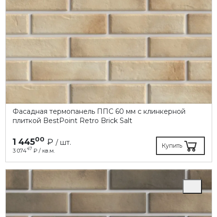
Фасадная термопанель ППC 60 мм с клинкерной
плиткой BestPoint Retro Brick Salt
00
1 445
₽
/ шт.
Купить
47
3 074
₽ / кв.м.