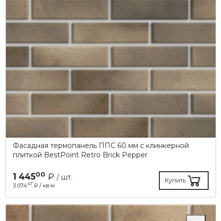
Фасадная термопанель ППC 60 мм с клинкерной
плиткой BestPoint Retro Brick Pepper
00
1 445
₽
/ шт.
Купить
47
3 074
₽ / кв.м.