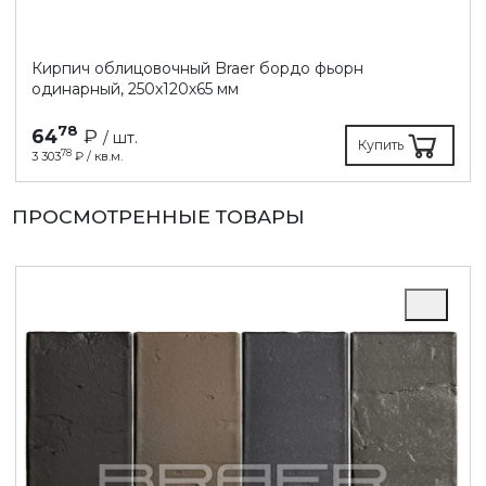
Кирпич облицовочный Braer бордо фьорн
одинарный, 250х120х65 мм
78
64
₽
/ шт.
Купить
78
3 303
₽ / кв.м.
ПРОСМОТРЕННЫЕ ТОВАРЫ