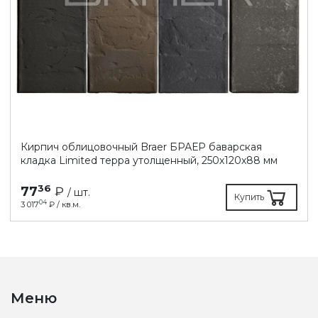
Кирпич облицовочный Braer БРАЕР баварская
кладка Limited терра утолщенный, 250х120х88 мм
36
77
₽
/ шт.
Купить
04
3 017
₽ / кв.м.
Меню