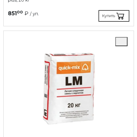
plus, 20 кг
00
851
₽
/ уп.
Купить