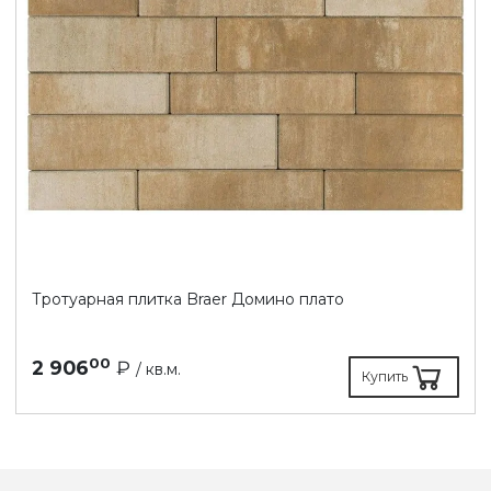
Тротуарная плитка Braer Домино плато
00
2 906
₽
/ кв.м.
Купить