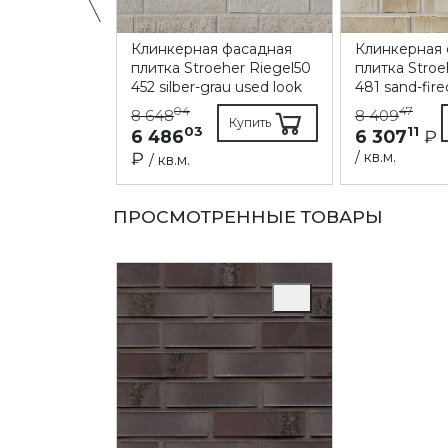
Клинкерная фасадная
Клинкерная
 фасадная
плитка Stroeher Riegel50
плитка Stroe
aus Klinker
452 silber-grau used look
481 sand-fire
rema maron
04
47
8 648
8 409
Купить
Купить
03
11
6 486
6 307
₽
₽
/ кв.м.
/ кв.м.
ПРОСМОТРЕННЫЕ ТОВАРЫ