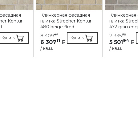
 фасадная
Клинкерная фасадная
Клинкерная
her Kontur
плитка Stroeher Kontur
плитка Stroe
d
480 beige-fired
472 grau eng
47
92
8 409
7 335
Купить
Купить
11
94
6 307
₽
5 501
₽
/ кв.м.
/ кв.м.