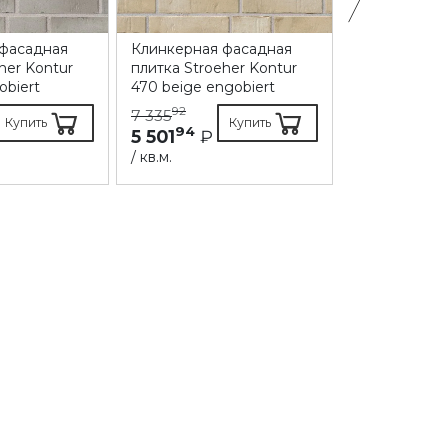
 фасадная
Клинкерная фасадная
Клинкерная
her Kontur
плитка Stroeher Kontur
плитка Feldh
obiert
470 beige engobiert
991 bacco ar
99
92
7 334
7 335
Купить
Купить
94
5 501
₽
₽
/ кв.м.
/ кв.м.