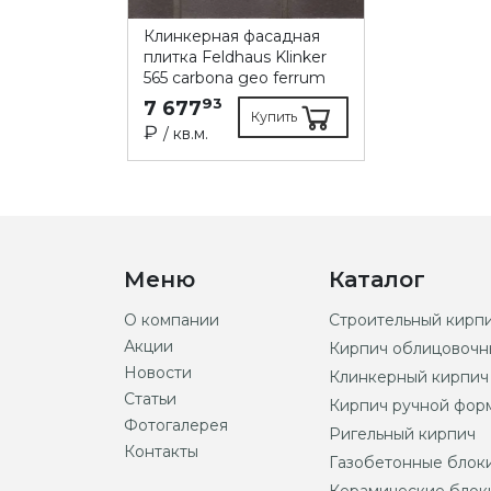
Клинкерная фасадная
плитка Feldhaus Klinker
565 carbona geo ferrum
93
7 677
Купить
₽
/ кв.м.
Меню
Каталог
О компании
Строительный кирп
Акции
Кирпич облицовочн
Новости
Клинкерный кирпич
Статьи
Кирпич ручной фор
Фотогалерея
Ригельный кирпич
Контакты
Газобетонные блок