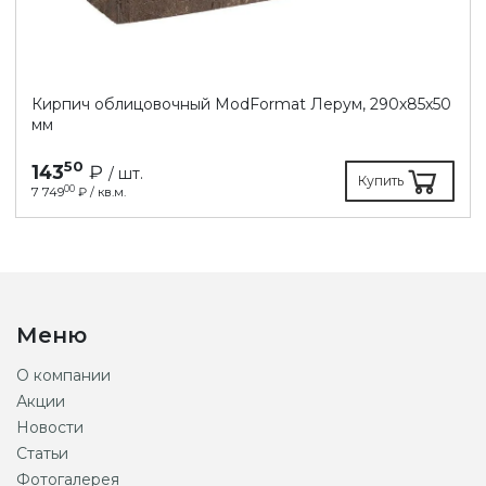
Кирпич облицовочный ModFormat Лерум, 290х85х50
мм
50
143
₽
/ шт.
Купить
00
7 749
₽ / кв.м.
Меню
О компании
Акции
Новости
Статьи
Фотогалерея