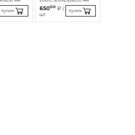
00
3 700
00
650
₽
/
Купить
Купить
₽
шт.
/ куб.м.