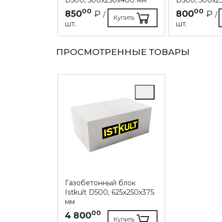
00
00
850
₽
800
₽
/
/
Купить
Купить
шт.
шт.
ПРОСМОТРЕННЫЕ ТОВАРЫ
Газобетонный блок
Istkult D500, 625х250х375
мм
00
4 800
Купить