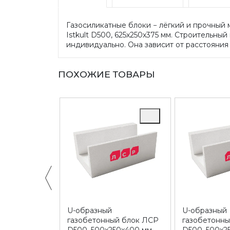
Газосиликатные блоки − лёгкий и прочный 
Istkult D500, 625х250х375 мм. Строительны
индивидуально. Она зависит от расстояния
ПОХОЖИЕ ТОВАРЫ
ый блок ЛСР
U-образный
U-образный
50х300 мм
газобетонный блок ЛСР
газобетонн
D500, 500х250х400 мм
D500, 500х2