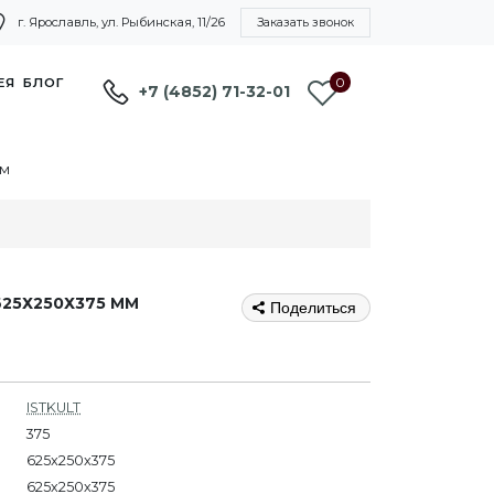
г. Ярославль, ул. Рыбинская, 11/26
Заказать звонок
0
ЕЯ
БЛОГ
+7 (4852) 71-32-01
мм
625Х250Х375 ММ
Поделиться
ISTKULT
375
625x250x375
625х250х375