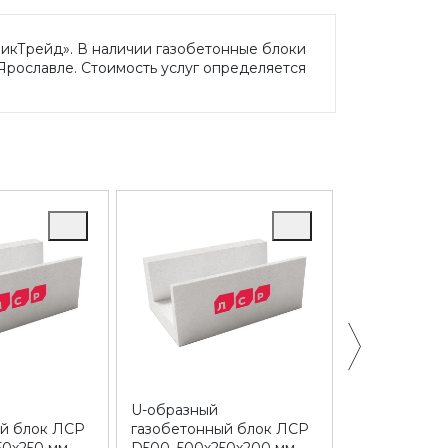
микТрейд». В наличии газобетонные блоки
 Ярославле. Стоимость услуг определяется
U-образный
Газобетонн
ый блок ЛСР
газобетонный блок ЛСР
D400, 625х2
50х250 мм
D500, 500х250х200 мм