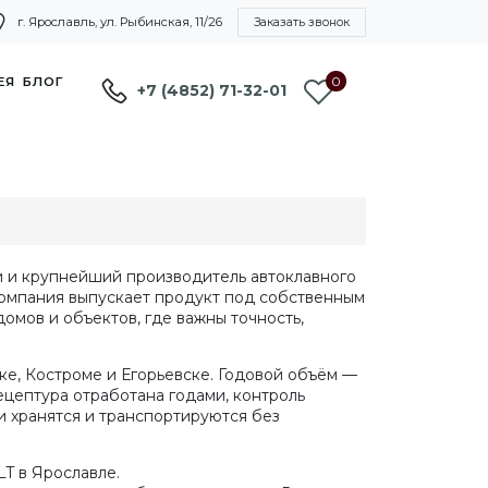
г. Ярославль, ул. Рыбинская, 11/26
Заказать звонок
0
ЕЯ
БЛОГ
+7 (4852) 71-32-01
 и крупнейший производитель автоклавного
 компания выпускает продукт под собственным
омов и объектов, где важны точность,
е, Костроме и Егорьевске. Годовой объём —
рецептура отработана годами, контроль
ки хранятся и транспортируются без
T в Ярославле.