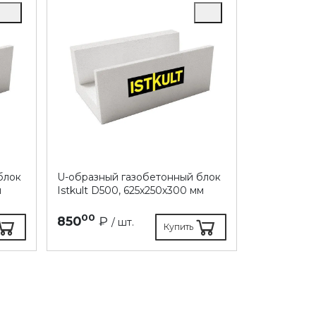
блок
U-образный газобетонный блок
м
Istkult D500, 625х250х300 мм
00
850
₽
/ шт.
Купить