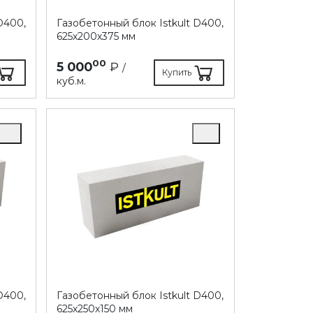
D400,
Газобетонный блок Istkult D400,
625х200х375 мм
00
5 000
₽
/
Купить
куб.м.
D400,
Газобетонный блок Istkult D400,
625х250х150 мм