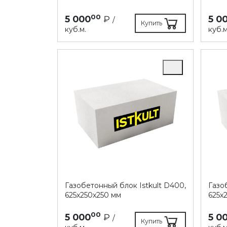
00
5 000
₽
5 0
/
Купить
куб.м.
куб.м
Газобетонный блок Istkult D400,
Газо
625х250х250 мм
625х
00
5 000
₽
5 0
/
Купить