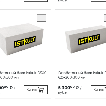
.
куб.м.
бетонный блок Istkult D500,
Газобетонный блок Istkult 
200х500 мм
625х200х100 мм
00
00
00
₽
5 300
₽
/
/
Купить
Купить
.
куб.м.