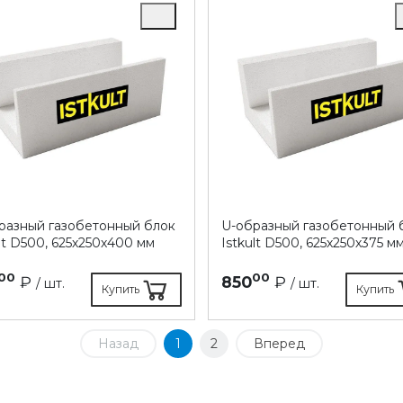
разный газобетонный блок
U-образный газобетонный 
ult D500, 625х250х400 мм
Istkult D500, 625х250х375 м
00
00
₽
850
₽
/ шт.
/ шт.
Купить
Купить
Назад
1
2
Вперед