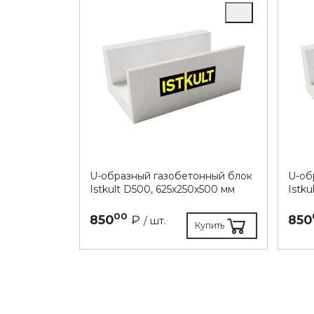
U-образный газобетонный блок
U-об
Istkult D500, 625х250х500 мм
Istk
00
850
₽
850
/ шт.
Купить