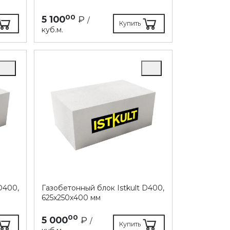
00
5 100
₽
/
Купить
куб.м.
D400,
Газобетонный блок Istkult D400,
625х250х400 мм
00
5 000
₽
/
Купить