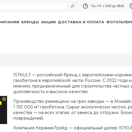
Пн.-Пт. с 9:00 до 18:00
ОМПАНИИ
БРЕНДЫ
АКЦИИ
ДОСТАВКА И ОПЛАТА
ФОТОГАЛЕР
ISTKULT — российский бренд с европейскими корнями
газобетона в европейской части России. С 2022 года
именем, предназначенный для строительства частных д
долговечность и высокое качество.
Производство размещено на трех заводах — в Можайск
1 150 000 м³ газобетона. Сырье экологически чистое, 
качества — на всех этапах: от замеса до отгрузки. Бло
повреждений.
Компания КерамикТрейд — официальный дилер ISTKUL