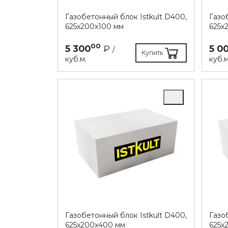
Газобетонный блок Istkult D400,
Газо
625х200х100 мм
625х
00
5 300
₽
5 0
/
Купить
куб.м.
куб.м
Газобетонный блок Istkult D400,
Газо
625х200х400 мм
625х