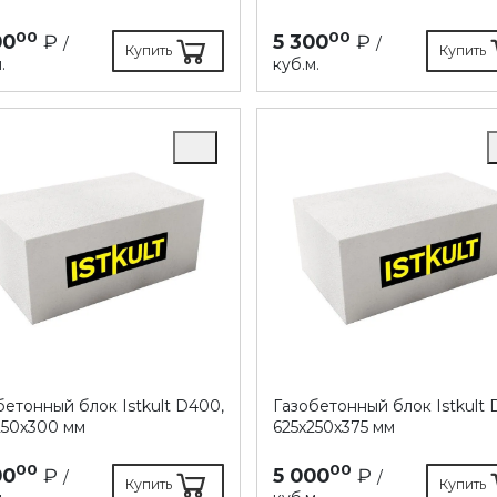
00
00
00
₽
5 300
₽
/
/
Купить
Купить
.
куб.м.
бетонный блок Istkult D400,
Газобетонный блок Istkult 
250х300 мм
625х250х375 мм
00
00
00
₽
5 000
₽
/
/
Купить
Купить