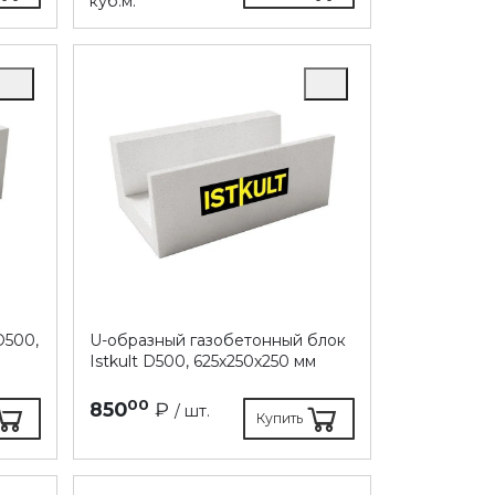
куб.м.
D500,
U-образный газобетонный блок
Istkult D500, 625х250х250 мм
00
850
₽
/ шт.
Купить