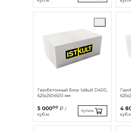
куб.м.
куб.м
Газобетонный блок Istkult D400,
Газо
625х250х500 мм
625х
00
5 000
₽
4 8
/
Купить
куб.м.
куб.м