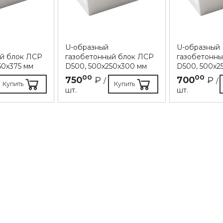
U-образный
U-образный
ый блок ЛСР
газобетонный блок ЛСР
газобетонн
50х375 мм
D500, 500х250х300 мм
D500, 500х2
00
00
750
₽
700
₽
/
/
Купить
Купить
шт.
шт.