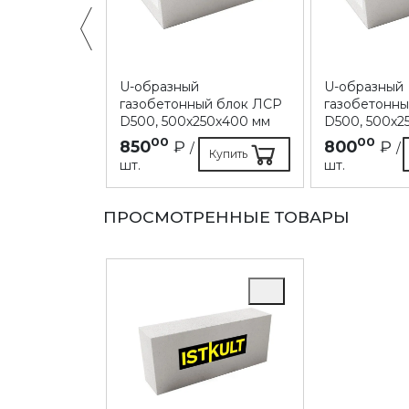
ый блок ЛСР
U-образный
U-образный
50х300 мм
газобетонный блок ЛСР
газобетонн
D500, 500х250х400 мм
D500, 500х2
00
00
850
₽
800
₽
/
/
Купить
Купить
шт.
шт.
ПРОСМОТРЕННЫЕ ТОВАРЫ