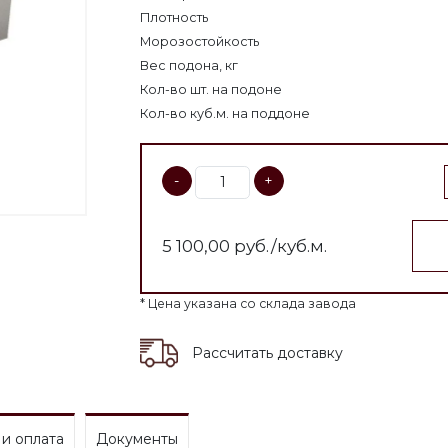
Плотность
Морозостойкость
Вес подона, кг
Кол-во шт. на подоне
Кол-во куб.м. на поддоне
-
+
5 100,00
руб./куб.м.
* Цена указана со склада завода
Рассчитать доставку
 и оплата
Документы