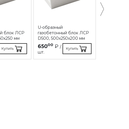
U-образный
Газобетонн
ый блок ЛСР
газобетонный блок ЛСР
D400, 625х2
50х250 мм
D500, 500х250х200 мм
00
3 700
00
650
₽
/
Купить
Купить
₽
шт.
/ куб.м.