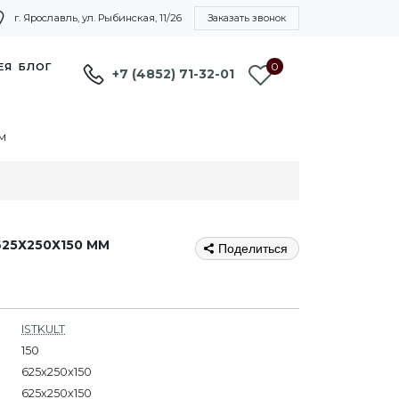
г. Ярославль, ул. Рыбинская, 11/26
Заказать звонок
0
ЕЯ
БЛОГ
+7 (4852) 71-32-01
м
625Х250Х150 ММ
Поделиться
ISTKULT
150
625x250x150
625х250х150