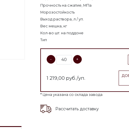
Прочность на сжатие, МПа
Морозостойкость
Выход раствора, л / уп.
Вес мешка, кг
Кол-во шт. на поддоне
Тип
-
+
ДОБ
1 219,00
руб./уп.
* Цена указана со склада завода
Рассчитать доставку