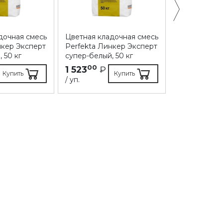
дочная смесь
Цветная кладочная смесь
Цветная кла
нкер Эксперт
Perfekta Линкер Эксперт
Perfekta Ли
 50 кг
супер-белый, 50 кг
серый, 50 кг
00
00
1 523
₽
1 208
₽
Купить
Купить
/ уп.
/ уп.