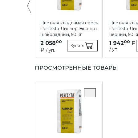
дочная смесь
Цветная кладочная смесь
Цветная кла
нкер Эксперт
Perfekta Линкер Эксперт
Perfekta Ли
, 50 кг
шоколадный, 50 кг
черный, 50 к
00
00
2 058
1 942
₽
Купить
Купить
₽
/ уп.
/ уп.
ПРОСМОТРЕННЫЕ ТОВАРЫ