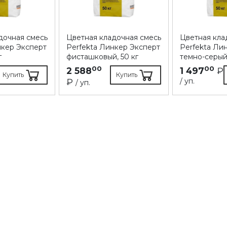
дочная смесь
Цветная кладочная смесь
Цветная кла
нкер Эксперт
Perfekta Линкер Эксперт
Perfekta Ли
г
фисташковый, 50 кг
темно-серый,
00
00
2 588
1 497
₽
Купить
Купить
₽
/ уп.
/ уп.