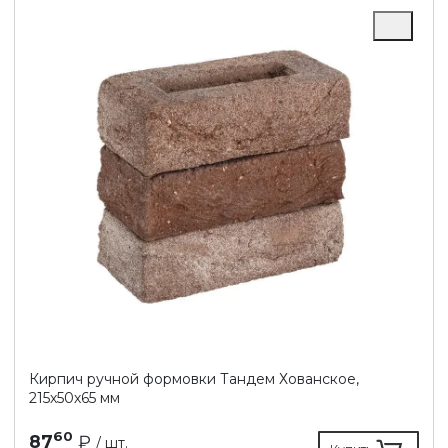
Кирпич ручной формовки Тандем Хованское,
215х50х65 мм
60
87
₽
/ шт.