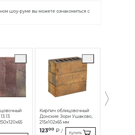
ном шоу-руме вы можете ознакомиться с
ицовочный
Кирпич облицовочный
Кирпич обл
3.13
Донские Зори Ушаково,
Донские Зор
250х120х65
215х102х65 мм
215х102х65 м
00
30
123
₽
108
₽
/
/
Купить