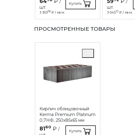
64
₽
59
₽
/
/
Купить
шт.
шт.
78
72
3 303
₽ / кв.м.
3 045
₽ / кв.м.
ПРОСМОТРЕННЫЕ ТОВАРЫ
Кирпич облицовочный
Kerma Premium Platinum
0,7НФ, 250х85х65 мм
60
81
₽
/
Купить
шт.