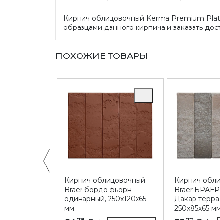
Кирпич облицовочный Kerma Premium Plati
образцами данного кирпича и заказать дост
ПОХОЖИЕ ТОВАРЫ
ицовочный
Кирпич облицовочный
Кирпич обл
и Овстуг,
Braer бордо фьорн
Braer БРАЕР
м
одинарный, 250х120х65
Дакар терра
мм
250х85х65 м
Купить
78
72