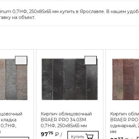
num 0,7НФ, 250х85х65 мм купить в Ярославле. В нашем удоб
авку на объект.
ицовочный
Кирпич облицовочный
Кирпич обл
 кладка
BRAER PRO 34.03М
BRAER PRO 1
 0,7НФ,
0,7НФ, 250х85х65 мм
одинарный, 
м
мм
75
97
₽
/
Купить
37