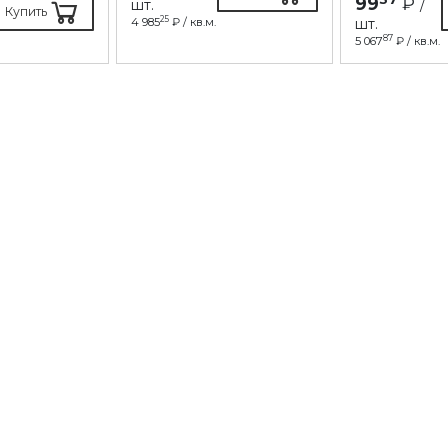
99
₽
шт.
/
Купить
25
4 985
₽ / кв.м.
шт.
87
5 067
₽ / кв.м.