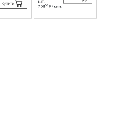
шт.
шт.
Купить
00
10
7 011
₽ / кв.м.
6 173
₽ / кв.м.