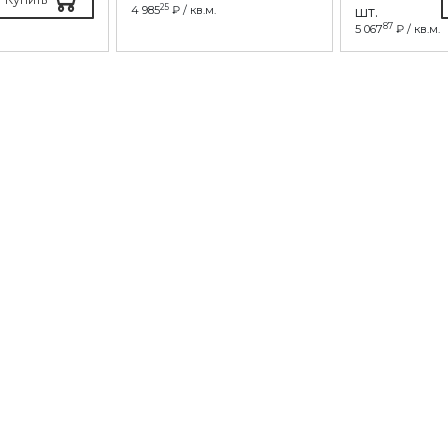
25
4 985
₽ / кв.м.
шт.
87
5 067
₽ / кв.м.