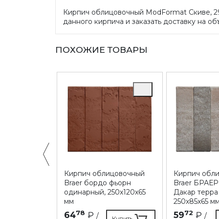
Кирпич облицовочный ModFormat Скиве, 29
данного кирпича и заказать доставку на об
ПОХОЖИЕ ТОВАРЫ
ицовочный
Кирпич облицовочный
Кирпич обл
и Овстуг,
Braer бордо фьорн
Braer БРАЕР
м
одинарный, 250х120х65
Дакар терра
мм
250х85х65 м
Купить
78
72
64
₽
59
₽
/
/
Купить