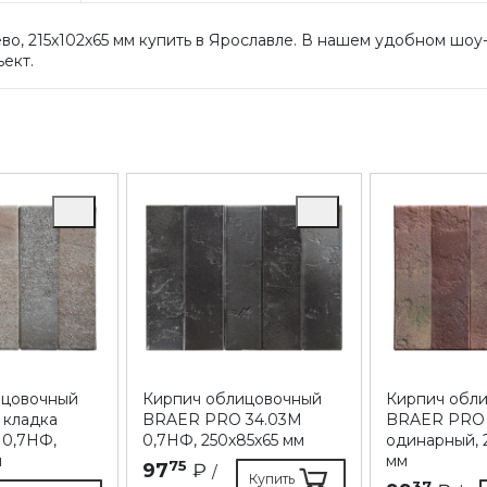
о, 215х102х65 мм купить в Ярославле. В нашем удобном шоу
ъект.
ицовочный
Кирпич облицовочный
Кирпич обл
 кладка
BRAER PRO 34.03М
BRAER PRO 1
 0,7НФ,
0,7НФ, 250х85х65 мм
одинарный, 
м
мм
75
97
₽
/
Купить
37