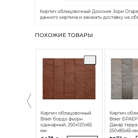
Кирпич облицовочный Донские Зори Огарев
данного кирпича и заказать доставку на об
ПОХОЖИЕ ТОВАРЫ
ицовочный
Кирпич облицовочный
Кирпич обл
и Милет,
Braer бордо фьорн
Braer БРАЕР
м
одинарный, 250х120х65
Дакар терра
мм
250х85х65 м
Купить
78
72