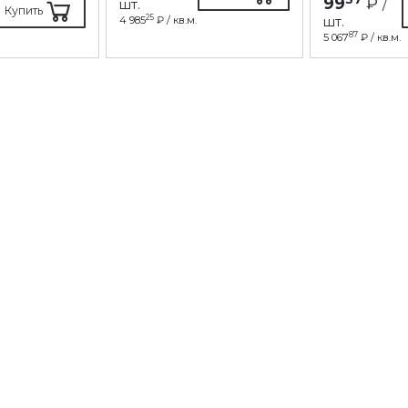
99
₽
шт.
/
Купить
25
4 985
₽ / кв.м.
шт.
87
5 067
₽ / кв.м.