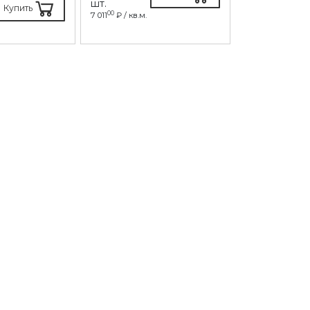
шт.
шт.
Купить
00
10
7 011
₽ / кв.м.
6 173
₽ / кв.м.