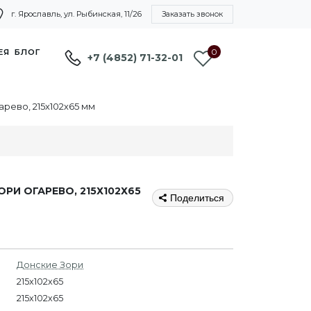
г. Ярославль, ул. Рыбинская, 11/26
Заказать звонок
0
ЕЯ
БЛОГ
+7 (4852) 71-32-01
рево, 215х102х65 мм
И ОГАРЕВО, 215Х102Х65
Поделиться
Донские Зори
215x102x65
215х102х65