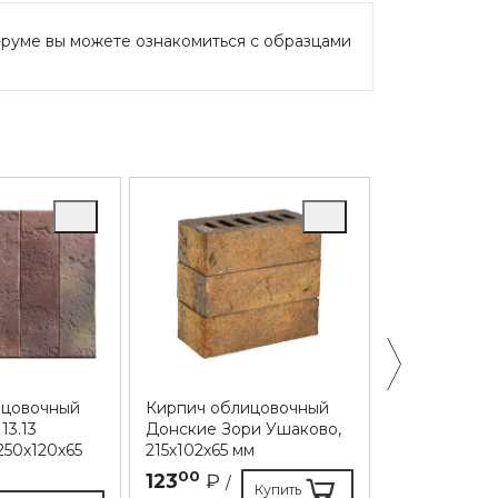
-руме вы можете ознакомиться с образцами
ицовочный
Кирпич облицовочный
Кирпич обл
3.13
Донские Зори Ушаково,
Донские Зор
250х120х65
215х102х65 мм
215х102х65 м
00
30
123
₽
108
₽
/
/
Купить