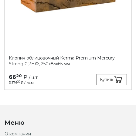
Кирпич облицовочный Kerma Premium Mercury
Strong 0,7НФ, 250х85х65 мм
20
66
₽
/ шт.
Купить
20
3 376
₽ / кв.м.
Меню
О компании