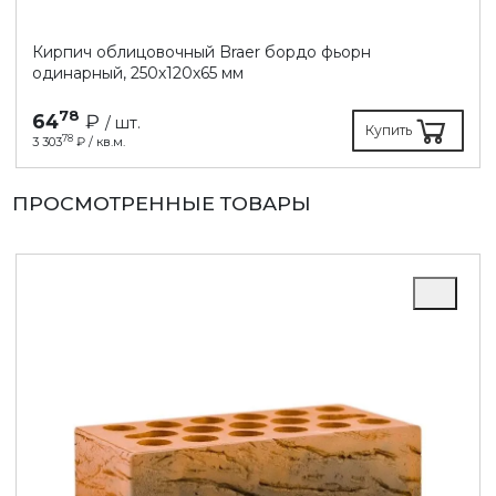
Кирпич облицовочный Braer бордо фьорн
одинарный, 250х120х65 мм
78
64
₽
/ шт.
Купить
78
3 303
₽ / кв.м.
ПРОСМОТРЕННЫЕ ТОВАРЫ