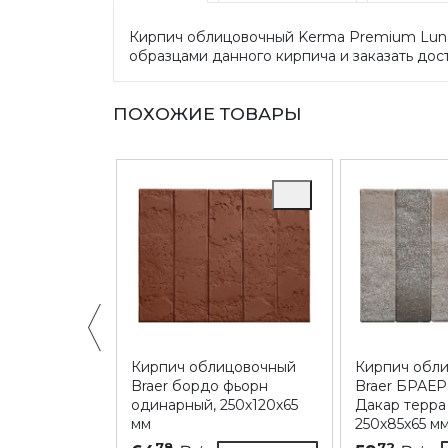
Кирпич облицовочный Kerma Premium Luna 
образцами данного кирпича и заказать дост
ПОХОЖИЕ ТОВАРЫ
ицовочный
Кирпич облицовочный
Кирпич обл
и Овстуг,
Braer бордо фьорн
Braer БРАЕР
м
одинарный, 250х120х65
Дакар терра
мм
250х85х65 м
Купить
78
72