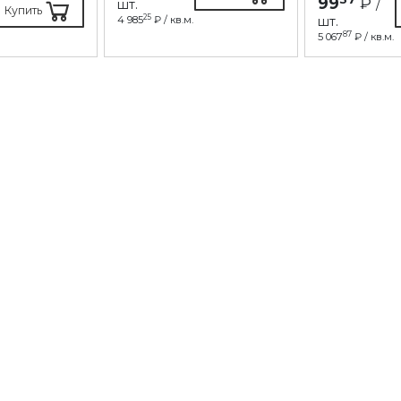
99
₽
шт.
/
Купить
25
4 985
₽ / кв.м.
шт.
87
5 067
₽ / кв.м.