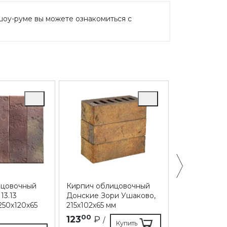
шоу-руме вы можете ознакомиться с
ицовочный
Кирпич облицовочный
Кирпич обл
3.13
Донские Зори Ушаково,
Донские Зор
250х120х65
215х102х65 мм
215х102х65 м
00
30
123
₽
108
₽
/
/
Купить