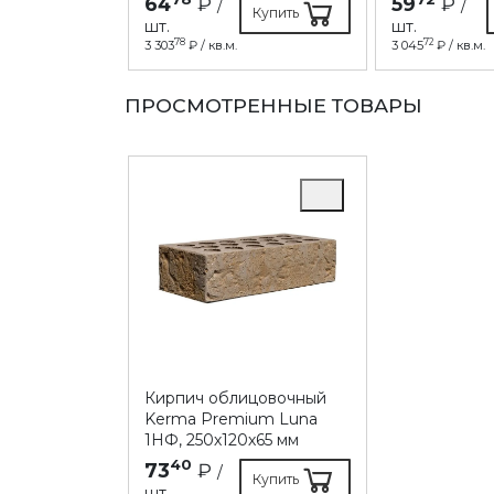
64
₽
59
₽
/
/
Купить
шт.
шт.
78
72
3 303
₽ / кв.м.
3 045
₽ / кв.м.
ПРОСМОТРЕННЫЕ ТОВАРЫ
Кирпич облицовочный
Kerma Premium Luna
1НФ, 250х120х65 мм
40
73
₽
/
Купить
шт.