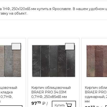
1НФ, 250х120х65 мм купить в Ярославле. В нашем удобном 
авку на объект.
ицовочный
Кирпич облицовочный
Кирпич обл
 кладка
BRAER PRO 34.03М
BRAER PRO 1
 0,7НФ,
0,7НФ, 250х85х65 мм
одинарный, 
м
мм
75
97
₽
/
Купить
37