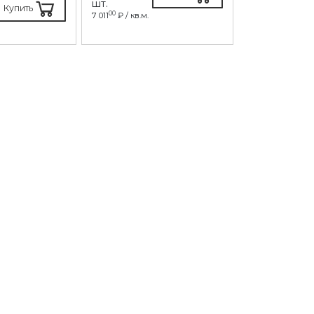
шт.
шт.
Купить
00
10
7 011
₽ / кв.м.
6 173
₽ / кв.м.