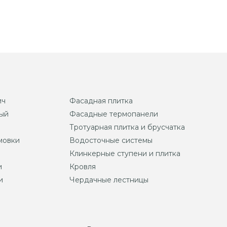
ич
Фасадная плитка
ый
Фасадные термопанели
Тротуарная плитка и брусчатка
мовки
Водосточные системы
Клинкерные ступени и плитка
и
Кровля
и
Чердачные лестницы