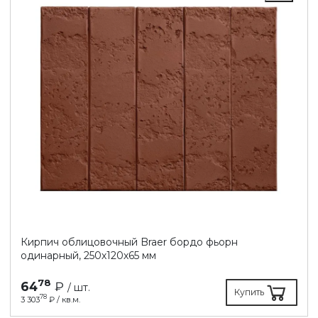
Кирпич облицовочный Braer бордо фьорн
одинарный, 250х120х65 мм
78
64
₽
/ шт.
Купить
78
3 303
₽ / кв.м.