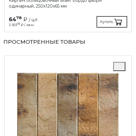
Кирпич облицовочный Braer бордо фьорн
одинарный, 250х120х65 мм
78
64
₽
/ шт.
Купить
78
3 303
₽ / кв.м.
ПРОСМОТРЕННЫЕ ТОВАРЫ