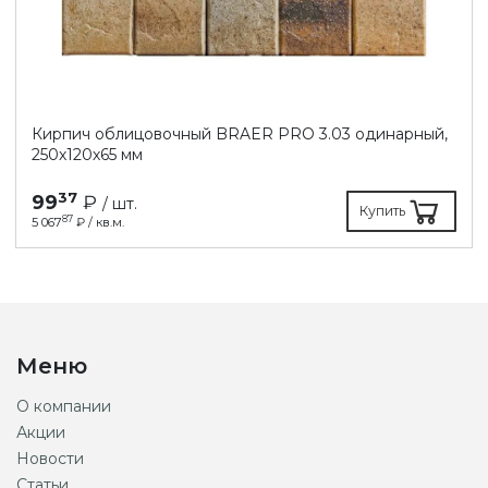
Кирпич облицовочный BRAER PRO 3.03 одинарный,
250х120х65 мм
37
99
₽
/ шт.
Купить
87
5 067
₽ / кв.м.
Меню
О компании
Акции
Новости
Статьи