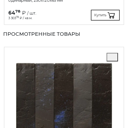
одинарный, 250х120х65 мм
78
64
₽
/ шт.
Купить
78
3 303
₽ / кв.м.
ПРОСМОТРЕННЫЕ ТОВАРЫ