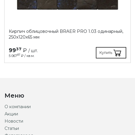
Кирпич облицовочный BRAER PRO 1.03 одинарный,
250х120х65 мм
37
99
₽
/ шт.
Купить
87
5 067
₽ / кв.м.
Меню
О компании
Акции
Новости
Статьи