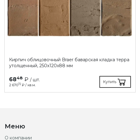
Кирпич облицовочный Braer баварская кладка терра
утолщенный, 250х120х88 мм
48
68
₽
/ шт.
Купить
72
2 670
₽ / кв.м.
Меню
О компании