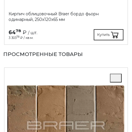
Кирпич облицовочный Braer бордо фьорн
одинарный, 250х120х65 мм
78
64
₽
/ шт.
Купить
78
3 303
₽ / кв.м.
ПРОСМОТРЕННЫЕ ТОВАРЫ