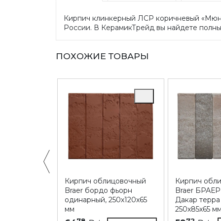
Кирпич клинкерный ЛСР коричневый «Мюнхе
России. В КерамикТрейд вы найдете полный
ПОХОЖИЕ ТОВАРЫ
ицовочный
Кирпич облицовочный
Кирпич обл
и Овстуг,
Braer бордо фьорн
Braer БРАЕР
м
одинарный, 250х120х65
Дакар терра
мм
250х85х65 м
Купить
78
72