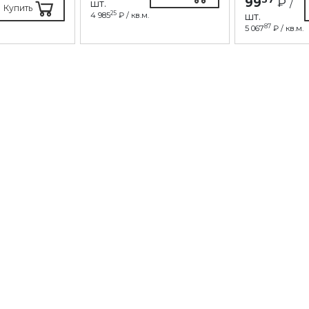
99
₽
шт.
/
Купить
25
4 985
₽ / кв.м.
шт.
87
5 067
₽ / кв.м.