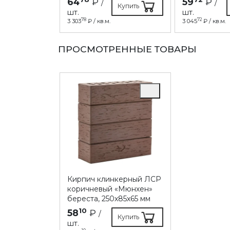
64
₽
59
₽
/
/
Купить
шт.
шт.
78
72
3 303
₽ / кв.м.
3 045
₽ / кв.м.
ПРОСМОТРЕННЫЕ ТОВАРЫ
Кирпич клинкерный ЛСР
коричневый «Мюнхен»
береста, 250х85х65 мм
10
58
₽
/
Купить
шт.