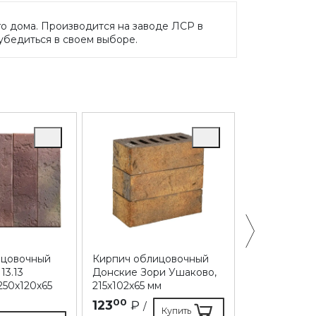
о дома. Производится на заводе ЛСР в
убедиться в своем выборе.
ицовочный
Кирпич облицовочный
Кирпич обл
3.13
Донские Зори Ушаково,
Донские Зор
250х120х65
215х102х65 мм
215х102х65 м
00
30
123
₽
108
₽
/
/
Купить