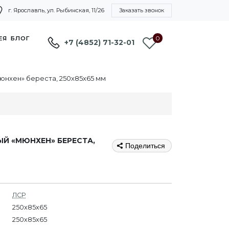
г. Ярославль, ул. Рыбинская, 11/26
Заказать звонок
0
ЕЯ
БЛОГ
+7 (4852) 71-32-01
нхен» береста, 250х85х65 мм
Й «МЮНХЕН» БЕРЕСТА,
Поделиться
ЛСР
250x85x65
250х85х65