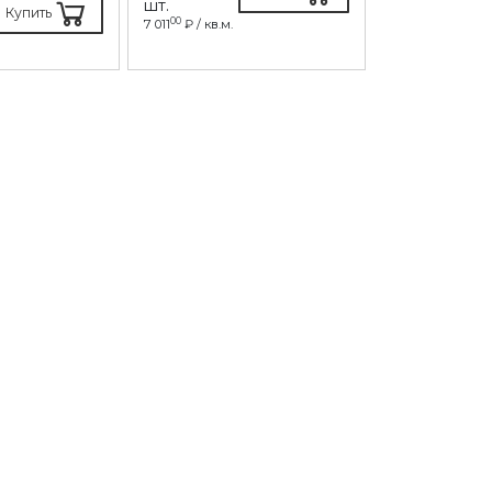
шт.
шт.
Купить
00
10
7 011
₽ / кв.м.
6 173
₽ / кв.м.