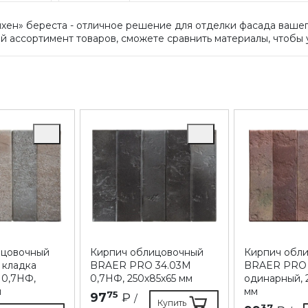
н» береста - отличное решение для отделки фасада вашег
 ассортимент товаров, сможете сравнить материалы, чтобы 
ицовочный
Кирпич облицовочный
Кирпич обл
 кладка
BRAER PRO 34.03М
BRAER PRO 1
 0,7НФ,
0,7НФ, 250х85х65 мм
одинарный, 
м
мм
75
97
₽
/
Купить
37