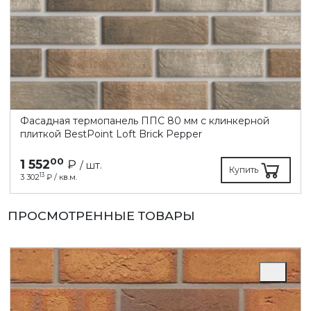
Фасадная термопанель ППC 80 мм с клинкерной
плиткой BestPoint Loft Brick Pepper
00
1 552
₽
/ шт.
Купить
13
3 302
₽ / кв.м.
ПРОСМОТРЕННЫЕ ТОВАРЫ