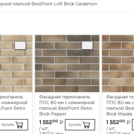
ной плиткой BestPoint Loft Brick Cardamon
ермопанель
Фасадная термопанель
Фасадная т
 клинкерной
ППC 80 мм с клинкерной
ППC 80 мм с
Point Retro
плиткой BestPoint Retro
плиткой Best
Brick Pepper
Brick Masala
00
00
1 552
₽
1 552
₽
Купить
Купить
/ шт.
/ шт.
13
13
3 302
₽ / кв.м.
3 302
₽ / кв.м.