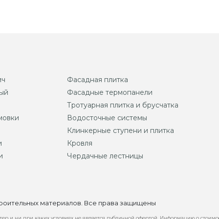
ич
Фасадная плитка
ый
Фасадные термопанели
Тротуарная плитка и брусчатка
мовки
Водосточные системы
Клинкерные ступени и плитка
и
Кровля
и
Чердачные лестницы
строительных материалов. Все права защищены
ер и ни при каких условиях не является публичной офертой. Информацию о стоимо