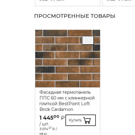
ПРОСМОТРЕННЫЕ ТОВАРЫ
Фасадная термопанель
ППC 60 мм с клинкерной
плиткой BestPoint Loft
Brick Cardamon
00
1 445
₽
Купить
/ шт.
47
3 074
₽ /
кв.м.