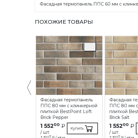
Фасадная термопанель ППC 60 мм с клинкер
ПОХОЖИЕ ТОВАРЫ
ермопанель
Фасадная термопанель
Фасадная т
 клинкерной
ППC 80 мм с клинкерной
ППC 80 мм с
Point Loft
плиткой BestPoint Loft
плиткой Best
Brick Pepper
Brick Salt
00
00
1 552
₽
1 552
₽
Купить
Купить
/ шт.
/ шт.
13
13
3 302
₽ / кв.м.
3 302
₽ / кв.м.