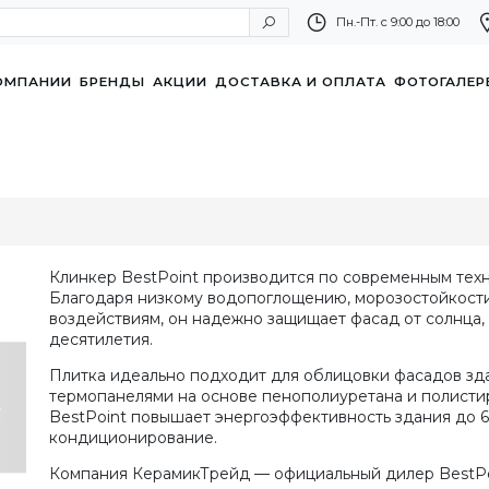
Пн.-Пт. с 9:00 до 18:00
ОМПАНИИ
БРЕНДЫ
АКЦИИ
ДОСТАВКА И ОПЛАТА
ФОТОГАЛЕР
Клинкер BestPoint производится по современным техн
Благодаря низкому водопоглощению, морозостойкости
воздействиям, он надежно защищает фасад от солнца, 
десятилетия.
Плитка идеально подходит для облицовки фасадов зд
термопанелями на основе пенополиуретана и полистир
BestPoint повышает энергоэффективность здания до 6
кондиционирование.
Компания КерамикТрейд — официальный дилер BestPo