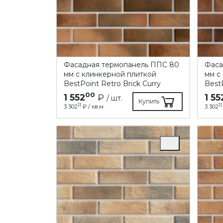
Фасадная термопанель ППC 80
Фаса
мм с клинкерной плиткой
мм с
BestPoint Retro Brick Curry
BestP
00
1 552
₽
1 55
/ шт.
Купить
13
13
3 302
₽ / кв.м.
3 302