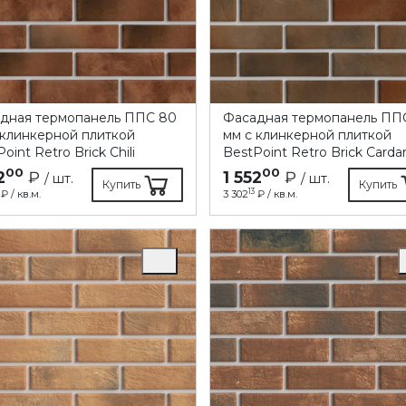
дная термопанель ППC 80
Фасадная термопанель ПП
 клинкерной плиткой
мм с клинкерной плиткой
oint Retro Brick Chili
BestPoint Retro Brick Card
00
00
2
₽
1 552
₽
/ шт.
/ шт.
Купить
Купить
13
₽ / кв.м.
3 302
₽ / кв.м.