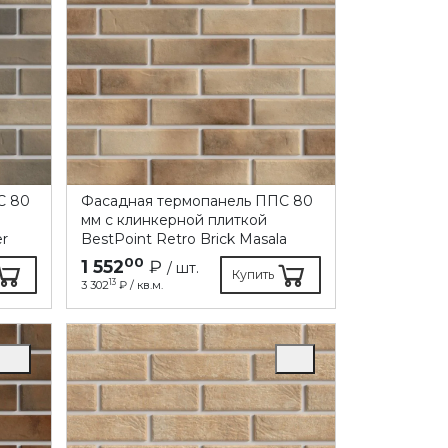
C 80
Фасадная термопанель ППC 80
мм с клинкерной плиткой
er
BestPoint Retro Brick Masala
00
1 552
₽
/ шт.
Купить
13
3 302
₽ / кв.м.