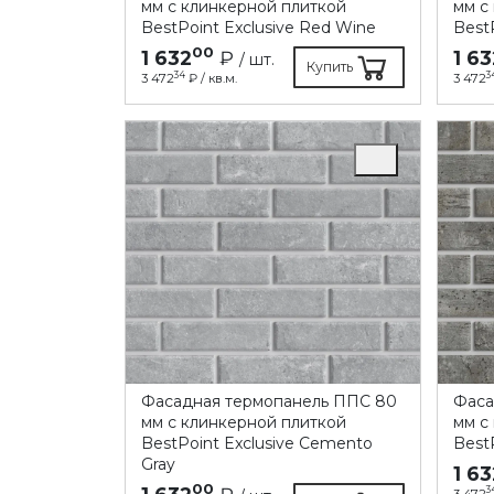
мм с клинкерной плиткой
мм с
BestPoint Exclusive Red Wine
BestP
00
1 632
₽
1 63
/ шт.
Купить
34
3
3 472
₽ / кв.м.
3 472
Фасадная термопанель ППC 80
Фаса
мм с клинкерной плиткой
мм с
BestPoint Exclusive Cemento
Best
Gray
1 63
00
3
3 472