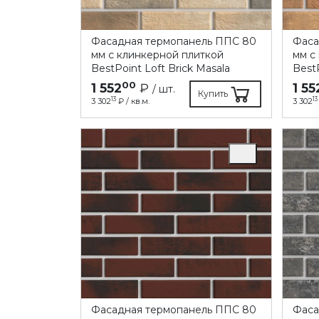
Фасадная термопанель ППC 80
Фаса
мм с клинкерной плиткой
мм с
BestPoint Loft Brick Masala
BestP
00
1 552
₽
1 55
/ шт.
Купить
13
13
3 302
₽ / кв.м.
3 302
Фасадная термопанель ППC 80
Фаса