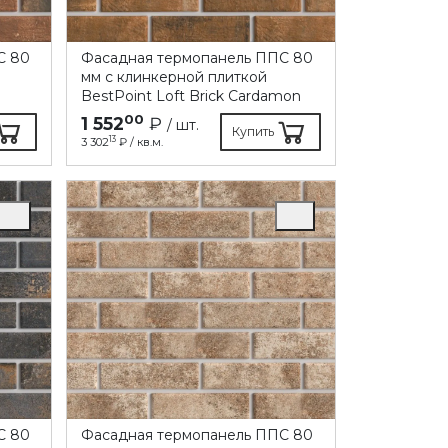
C 80
Фасадная термопанель ППC 80
мм с клинкерной плиткой
BestPoint Loft Brick Cardamon
00
1 552
₽
/ шт.
Купить
13
3 302
₽ / кв.м.
C 80
Фасадная термопанель ППC 80