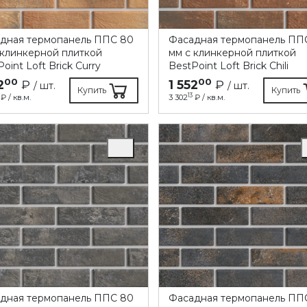
дная термопанель ППC 80
Фасадная термопанель ПП
 клинкерной плиткой
мм с клинкерной плиткой
oint Loft Brick Curry
BestPoint Loft Brick Chili
00
00
2
₽
1 552
₽
/ шт.
/ шт.
Купить
Купить
13
₽ / кв.м.
3 302
₽ / кв.м.
дная термопанель ППC 80
Фасадная термопанель ПП