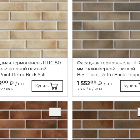
дная термопанель ППC 80
Фасадная термопанель ПП
 клинкерной плиткой
мм с клинкерной плиткой
oint Retro Brick Salt
BestPoint Retro Brick Pepp
00
00
2
₽
1 552
₽
/ шт.
/ шт.
Купить
Купить
13
₽ / кв.м.
3 302
₽ / кв.м.