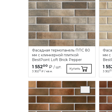
Фасадная термопанель ППC 80
Фаса
мм с клинкерной плиткой
мм с
BestPoint Loft Brick Pepper
BestP
00
1 552
₽
1 55
/ шт.
Купить
13
13
3 302
₽ / кв.м.
3 302