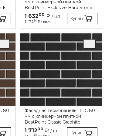
мм с клинкерной плиткой
ark
BestPoint Exclusive Hard Stone
00
1 632
₽
/ шт.
Купить
34
3 472
₽ / кв.м.
C 80
Фасадная термопанель ППC 80
мм с клинкерной плиткой
BestPoint Classic Graphite
00
1 712
₽
/ шт.
Купить
55
3 642
₽ / кв.м.