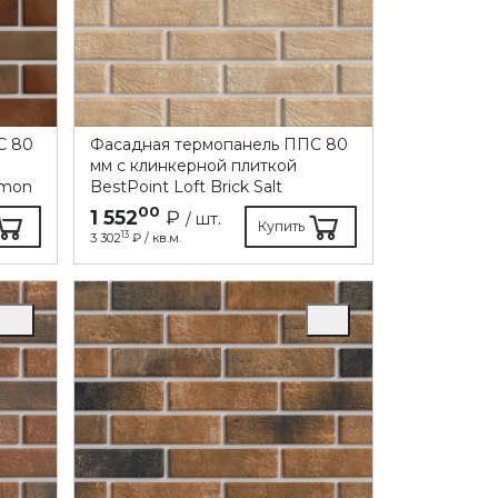
C 80
Фасадная термопанель ППC 80
мм с клинкерной плиткой
amon
BestPoint Loft Brick Salt
00
1 552
₽
/ шт.
Купить
13
3 302
₽ / кв.м.