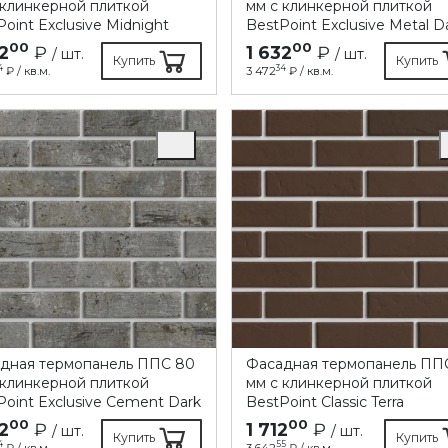
 клинкерной плиткой
мм с клинкерной плиткой
oint Exclusive Midnight
BestPoint Exclusive Metal D
00
00
2
₽
1 632
₽
/ шт.
/ шт.
Купить
Купить
4
34
₽ / кв.м.
3 472
₽ / кв.м.
дная термопанель ППC 80
Фасадная термопанель ПП
 клинкерной плиткой
мм с клинкерной плиткой
Point Exclusive Cement Dark
BestPoint Classic Terra
00
00
2
₽
1 712
₽
/ шт.
/ шт.
Купить
Купить
4
55
₽ / кв.м.
3 642
₽ / кв.м.