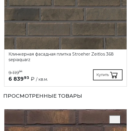
Клинкерная фасадная плитка Stroeher Zeitlos 368
sepiaquarz
91
9 119
Купить
93
6 839
₽
/ кв.м.
ПРОСМОТРЕННЫЕ ТОВАРЫ