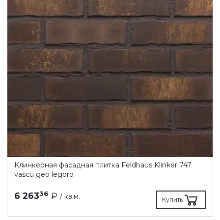
Клинкерная фасадная плитка Feldhaus Klinker 747
vascu geo legoro
36
6 263
₽
/ кв.м.
Купить