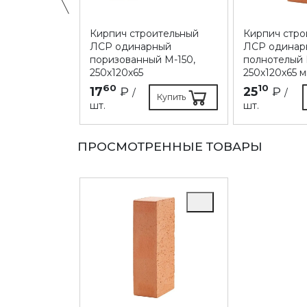
ительный
Кирпич строительный
Кирпич стро
инарный
ЛСР одинарный
ЛСР одинар
М-200,
поризованный М-150,
полнотелый 
мм
250х120х65
250х120х65 
60
10
17
₽
25
₽
/
/
Купить
Купить
шт.
шт.
ПРОСМОТРЕННЫЕ ТОВАРЫ