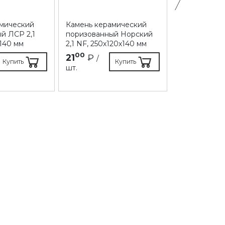
амический
Камень керамический
Кирпич стро
й ЛСР 2,1
поризованный Норский
Норский ут
х140 мм
2,1 NF, 250х120х140 мм
пустотелый 
250х120х88 
00
21
₽
/
Купить
Купить
00
18
₽
шт.
/
шт.