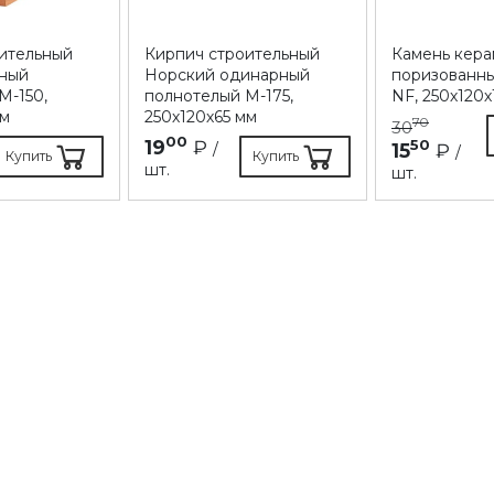
ительный
Кирпич строительный
Камень кер
ный
Норский одинарный
поризованны
М-150,
полнотелый М-175,
NF, 250х120
мм
250х120х65 мм
70
30
00
19
₽
50
/
15
₽
/
Купить
Купить
шт.
шт.