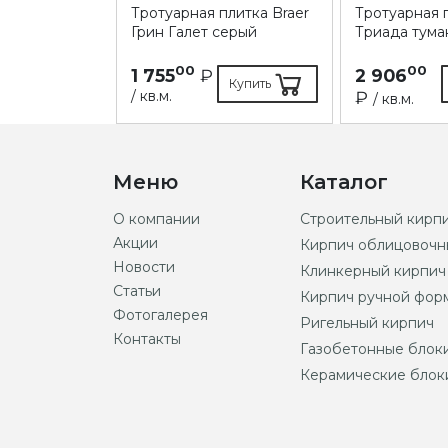
литка Braer
Тротуарная плитка Braer
Тротуарная п
то
Грин Галет серый
Триада тума
00
00
1 755
₽
2 906
Купить
Купить
/ кв.м.
₽
/ кв.м.
Меню
Каталог
О компании
Строительный кирп
Акции
Кирпич облицовочн
Новости
Клинкерный кирпич
Статьи
Кирпич ручной фор
Фотогалерея
Ригельный кирпич
Контакты
Газобетонные блок
Керамические блок