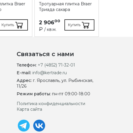
литка Braer
Тротуарная плитка Braer
Тротуарная п
о
Триада сахара
Триада сер
00
00
2 906
1 679
₽
Купить
Купить
₽
/ кв.м.
/ кв.м.
Связаться с нами
Телефон:
+7 (4852) 71-32-01
E-mail:
info@kertrade.ru
Адрес:
г. Ярославль, ул. Рыбинская,
11/26
Режим работы:
пн-пт 09:00-18:00
Политика конфиденциальности
Карта сайта