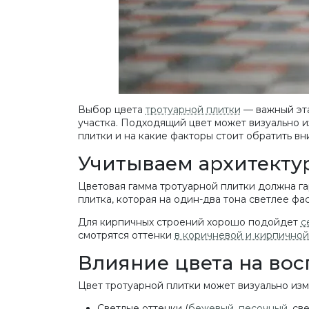
Выбор цвета
тротуарной плитки
— важный эта
участка. Подходящий цвет может визуально и
плитки и на какие факторы стоит обратить в
Учитываем архитектур
Цветовая гамма тротуарной плитки должна га
плитка, которая на один-два тона светлее фа
Для кирпичных строений хорошо подойдет
с
смотрятся оттенки
в коричневой и кирпичной
Влияние цвета на вос
Цвет тротуарной плитки может визуально изм
Светлые оттенки (
бежевый
,
песочный
, св