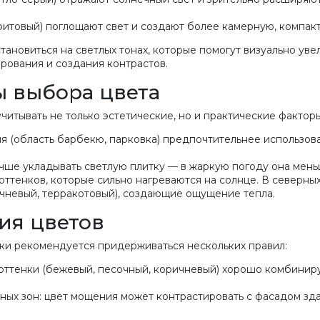
афитовый) поглощают свет и создают более камерную, компа
ановиться на светлых тонах, которые помогут визуально уве
рования и создания контрастов.
ы выбора цвета
читывать не только эстетические, но и практические факторы
я (область барбекю, парковка) предпочтительнее использова
чше укладывать светлую плитку — в жаркую погоду она мень
оттенков, которые сильно нагреваются на солнце. В северны
ичневый, терракотовый), создающие ощущение тепла.
ия цветов
ки рекомендуется придерживаться нескольких правил:
 оттенки (бежевый, песочный, коричневый) хорошо комбинир
ных зон: цвет мощения может контрастировать с фасадом зда