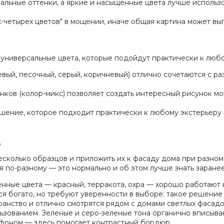
льные оттенки, а яркие и насыщенные цвета лучше использо
-четырех цветов" в мощении, иначе общая картина может вы
 универсальные цвета, которые подойдут практически к люб
ый, песочный, серый, коричневый) отлично сочетаются с ра
ков (колор-микс) позволяет создать интересный рисунок мо
ение, которое подходит практически к любому экстерьеру и
ь
сколько образцов и приложить их к фасаду дома при разном
 по-разному — это нормально и об этом лучше знать заранее
ные цвета — красный, терракота, охра — хорошо работают к
я богато, но требуют уверенности в выборе: такое решение
анство и отлично смотрятся рядом с домами светлых фасадов
льзованием. Зеленые и серо-зеленые тона органично вписыв
с фоном — здесь помогает контрастный бордюр.