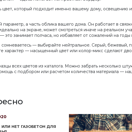
ть цвет, который подходит именно вашему дому, освещению 
й параметр, а часть облика вашего дома. Он работает в связ
деально на экране, может смотреться иначе на реальном учас
— это занимает полчаса, но избавляет от сожалений на годы
 сомневаетесь — выбирайте нейтральное. Серый, бежевый, п
тите характер — насыщенный цвет или колор-микс сделают дв
цы всех цветов из каталога. Можно забрать несколько штук
помощь с подбором или расчетом количества материала — н
ресно
020
 ИЛИ НЕТ ГАЗОБЕТОН ДЛЯ
ВЬЯ