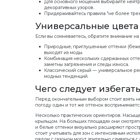
Для основного мощения выбирайте нейтра
декоративных узоров.
Придерживайтесь правила "не более трех
Универсальные цвета
Если вы сомневаетесь, обратите внимание на
Природные, приглушенные оттенки (бежев
выходят из моды.
Комбинация нескольких сдержанных оттен
заметны загрязнения и следы износа.
Классический серый — универсальное реш
модных тенденций.
Чего следует избегат
Перед окончательным выбором стоит взять не
погоду один и тот же оттенок воспринимается
Несколько практических ориентиров. Насыщен
крыльцом. На больших площадях они смотрятс
и белые оттенки визуально расширяют простр
стоит учитывать для зон с интенсивным испо
рядом с газоном могут зрительно сливаться 