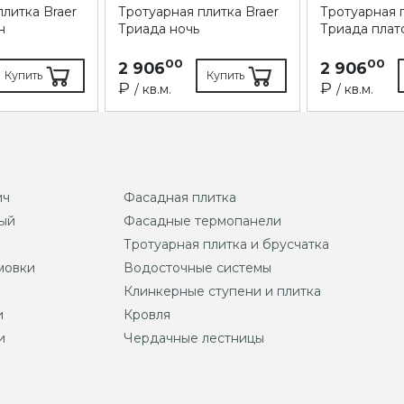
литка Braer
Тротуарная плитка Braer
Тротуарная п
н
Триада ночь
Триада плат
00
00
2 906
2 906
Купить
Купить
₽
₽
/ кв.м.
/ кв.м.
ич
Фасадная плитка
ый
Фасадные термопанели
Тротуарная плитка и брусчатка
мовки
Водосточные системы
Клинкерные ступени и плитка
и
Кровля
и
Чердачные лестницы