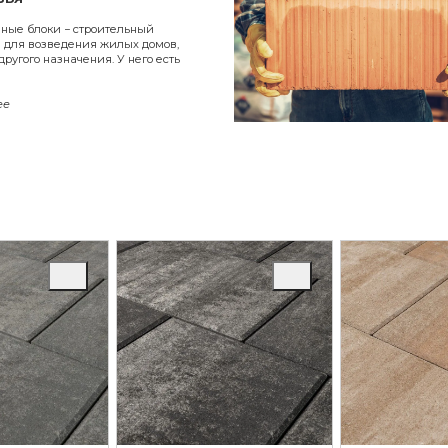
нные блоки − строительный
 для возведения жилых домов,
другого назначения. У него есть
ее