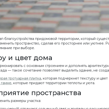
п благоустройства придомовой территории, который существ
зменить пространство, сделав его просторнее или уютнее. Р
нимание при выборе.
у и цвет дома
рмонировать с основным строением и дополнять архитектурн
сада — такое сочетание позволяет выделить здание, не созда
ерая тротуарная плитка
, которая подчеркнет текстуру и цве
 гамме
, которые придают территории теплоты и уюта.
приятие пространства
енить размеры участка:
етло-серый) отражают солнечный свет и зрительно расширяют