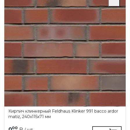
Кирпич клинкерный Feldhaus Klinker 991 bacco ardor
matiz, 240х115х71 мм
00
0
₽
/ шт.