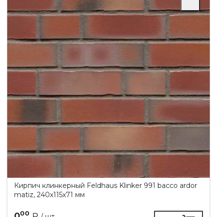
Кирпич клинкерный Feldhaus Klinker 991 bacco ardor
matiz, 240х115х71 мм
00
0
₽
/ шт.