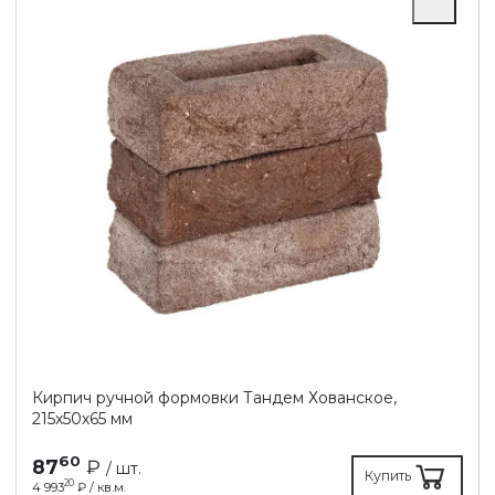
Кирпич ручной формовки Тандем Хованское,
215х50х65 мм
60
87
₽
/ шт.
Купить
20
4 993
₽ / кв.м.