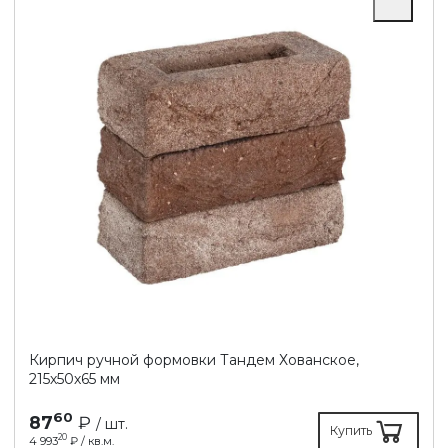
Кирпич ручной формовки Тандем Хованское,
215х50х65 мм
60
87
₽
/ шт.
Купить
20
4 993
₽ / кв.м.