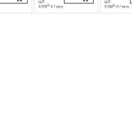
шт.
шт.
70
60
5 078
₽ / кв.м.
9 336
₽ / кв.м.