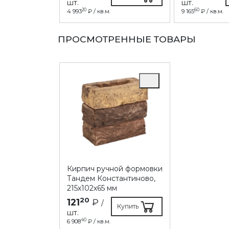
шт.
шт.
20
60
4 993
₽ / кв.м.
9 165
₽ / кв.м.
ПРОСМОТРЕННЫЕ ТОВАРЫ
Кирпич ручной формовки
Тандем Константиново,
215х102х65 мм
20
121
₽
/
Купить
шт.
40
6 908
₽ / кв.м.