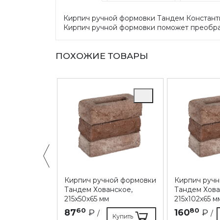
Кирпич ручной формовки Тандем Константин
Кирпич ручной формовки поможет преобраз
ПОХОЖИЕ ТОВАРЫ
ной формовки
Кирпич ручной формовки
Кирпич руч
ерово,
Тандем Хованское,
Тандем Хова
м
215х50х65 мм
215х102х65 м
60
80
87
₽
160
₽
/
/
Купить
Купить