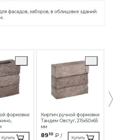
ля фасадов, заборов, в облицовке зданий.
м.
ной формовки
Кирпич ручной формовки
Кирпич руч
кино,
Тандем Овстуг, 215х50х65
Тандем Овст
м
мм
215х102х65 м
10
80
89
₽
163
₽
/
/
Купить
Купить