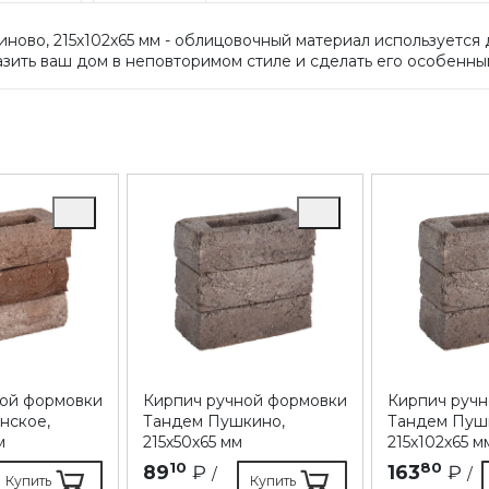
ово, 215х102х65 мм - облицовочный материал используется д
ить ваш дом в неповторимом стиле и сделать его особенны
ной формовки
Кирпич ручной формовки
Кирпич руч
нское,
Тандем Пушкино,
Тандем Пуш
м
215х50х65 мм
215х102х65 м
10
80
89
₽
163
₽
/
/
Купить
Купить