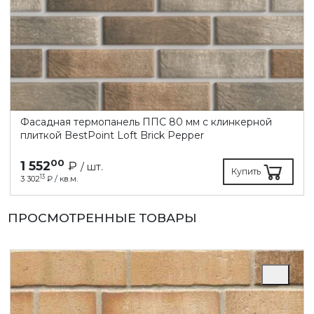
Фасадная термопанель ППC 80 мм с клинкерной
плиткой BestPoint Loft Brick Pepper
00
1 552
₽
/ шт.
Купить
13
3 302
₽ / кв.м.
ПРОСМОТРЕННЫЕ ТОВАРЫ