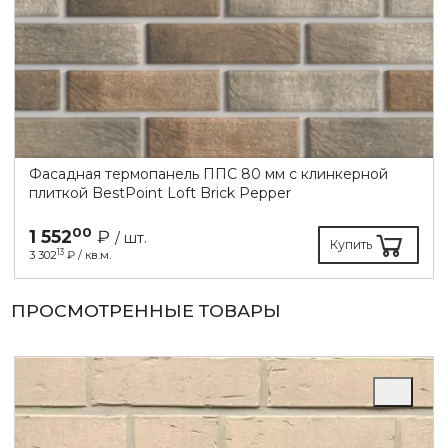
Фасадная термопанель ППC 80 мм с клинкерной
плиткой BestPoint Loft Brick Pepper
00
1 552
₽
/ шт.
Купить
13
3 302
₽ / кв.м.
ПРОСМОТРЕННЫЕ ТОВАРЫ