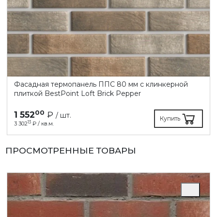
Фасадная термопанель ППC 80 мм с клинкерной
плиткой BestPoint Loft Brick Pepper
00
1 552
₽
/ шт.
Купить
13
3 302
₽ / кв.м.
ПРОСМОТРЕННЫЕ ТОВАРЫ