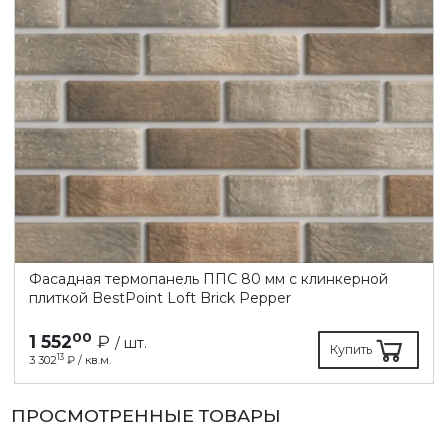
Фасадная термопанель ППC 80 мм с клинкерной
плиткой BestPoint Loft Brick Pepper
00
1 552
₽
/ шт.
Купить
13
3 302
₽ / кв.м.
ПРОСМОТРЕННЫЕ ТОВАРЫ