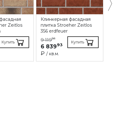
 фасадная
Клинкерная фасадная
Клинкерная
her Zeitlos
плитка Stroeher Zeitlos
плитка Stroe
n
356 erdfeuer
355 sandsch
91
91
9 119
9 119
Купить
Купить
93
93
6 839
6 839
₽
₽
/ кв.м.
/ кв.м.