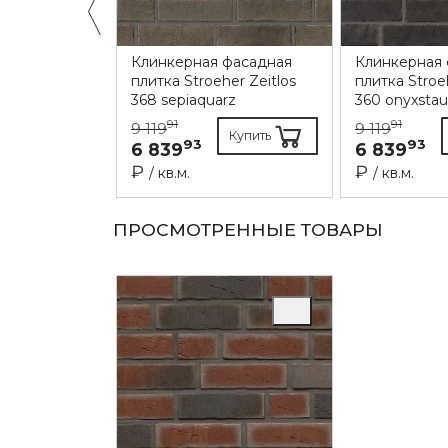
 фасадная
Клинкерная фасадная
Клинкерная
her Zeitlos
плитка Stroeher Zeitlos
плитка Stroe
368 sepiaquarz
360 onyxsta
91
91
9 119
9 119
Купить
Купить
93
93
6 839
6 839
₽
₽
/ кв.м.
/ кв.м.
ПРОСМОТРЕННЫЕ ТОВАРЫ