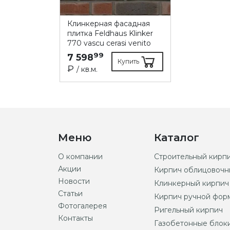
Клинкерная фасадная
плитка Feldhaus Klinker
770 vascu cerasi venito
99
7 598
Купить
₽
/ кв.м.
Меню
Каталог
О компании
Строительный кирп
Акции
Кирпич облицовочн
Новости
Клинкерный кирпич
Статьи
Кирпич ручной фор
Фотогалерея
Ригельный кирпич
Контакты
Газобетонные блок