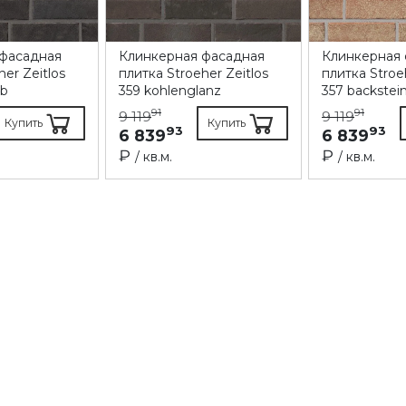
 фасадная
Клинкерная фасадная
Клинкерная
her Zeitlos
плитка Stroeher Zeitlos
плитка Stroe
ub
359 kohlenglanz
357 backstei
91
91
9 119
9 119
Купить
Купить
93
93
6 839
6 839
₽
₽
/ кв.м.
/ кв.м.