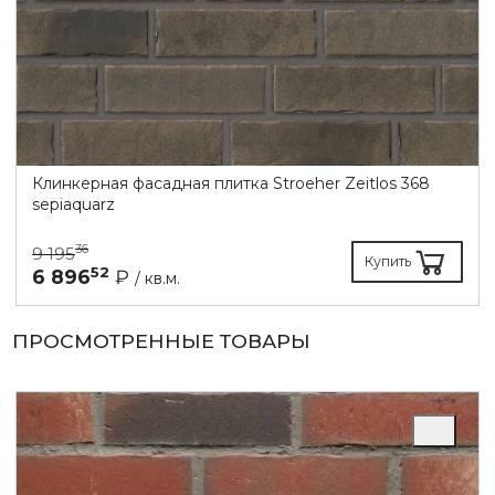
Клинкерная фасадная плитка Stroeher Zeitlos 368
sepiaquarz
36
9 195
Купить
52
6 896
₽
/ кв.м.
ПРОСМОТРЕННЫЕ ТОВАРЫ