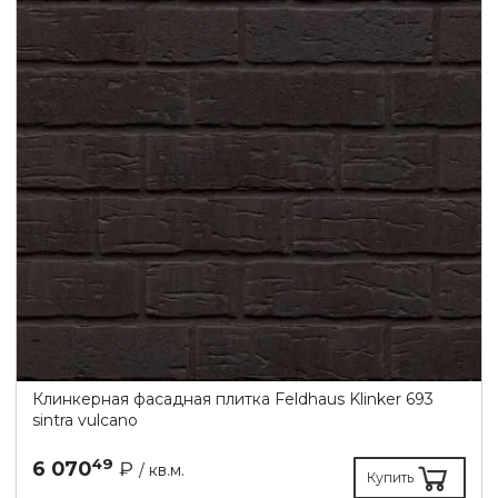
Клинкерная фасадная плитка Feldhaus Klinker 693
sintra vulcano
49
6 070
₽
/ кв.м.
Купить