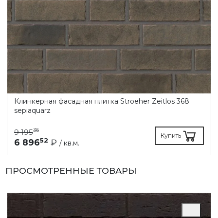
Клинкерная фасадная плитка Stroeher Zeitlos 368
sepiaquarz
36
9 195
Купить
52
6 896
₽
/ кв.м.
ПРОСМОТРЕННЫЕ ТОВАРЫ