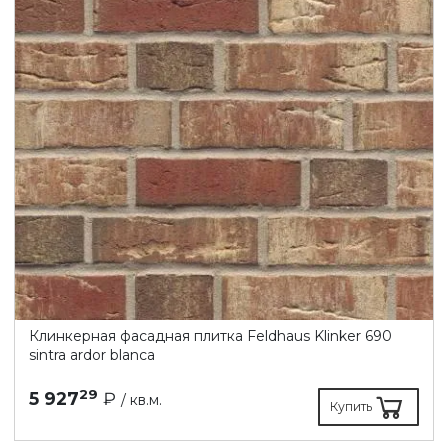
Клинкерная фасадная плитка Feldhaus Klinker 690
sintra ardor blanca
29
5 927
₽
/ кв.м.
Купить