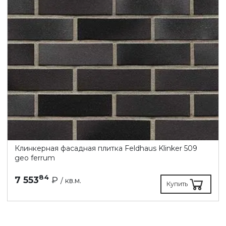
Клинкерная фасадная плитка Feldhaus Klinker 509
geo ferrum
84
7 553
₽
/ кв.м.
Купить