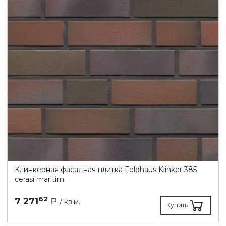
Клинкерная фасадная плитка Feldhaus Klinker 385
cerasi maritim
62
7 271
₽
/ кв.м.
Купить