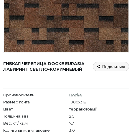
ГИБКАЯ ЧЕРЕПИЦА DOCKE EURASIA
Поделиться
ЛАБИРИНТ СВЕТЛО-КОРИЧНЕВЫЙ
Производитель
Docke
Размер гонта
1000х318
Цвет
терракотовый
Толщина, мм
2,5
Вес, кг / кв.м.
7,7
Кол-во кв.м. в упаковке
3,0