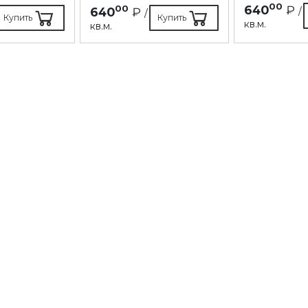
00
640
₽
00
640
₽
/
/
Купить
Купить
кв.м.
кв.м.