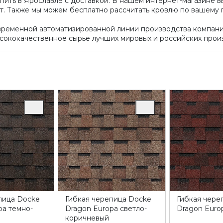
пить в Ярославле с доставкой. В нашем интернет-магазине 
кт. Также мы можем бесплатно рассчитать кровлю по вашему 
временной автоматизированной линии производства компани
сококачественное сырье лучших мировых и российских прои
пица Docke
Гибкая черепица Docke
Гибкая чере
pa темно-
Dragon Europa светло-
Dragon Euro
коричневый