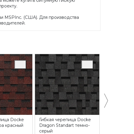
вы можете купить битумную гибкую
проекту.
и MSPInc. (США). Для производства
зводителей.
пица Docke
Гибкая черепица Docke
Гибкая чере
pa красный
Dragon Standart темно-
Dragon Stan
серый