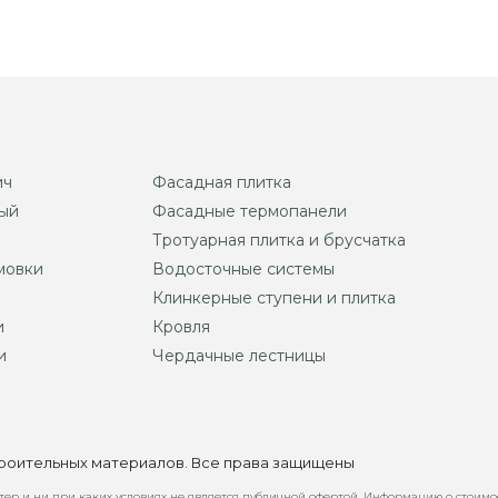
ич
Фасадная плитка
ый
Фасадные термопанели
Тротуарная плитка и брусчатка
мовки
Водосточные системы
Клинкерные ступени и плитка
и
Кровля
и
Чердачные лестницы
строительных материалов. Все права защищены
ер и ни при каких условиях не является публичной офертой. Информацию о стоимо