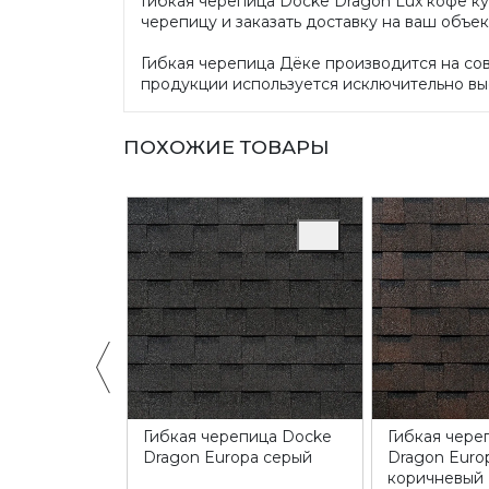
Гибкая черепица Docke Dragon Lux кофе ку
черепицу и заказать доставку на ваш объе
Гибкая черепица Дёке производится на со
продукции используется исключительно вы
ПОХОЖИЕ ТОВАРЫ
пица Docke
Гибкая черепица Docke
Гибкая чере
art темно-
Dragon Europa серый
Dragon Euro
коричневый