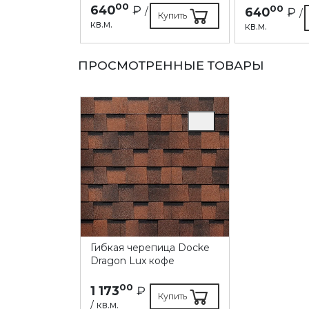
00
640
₽
00
/
640
₽
/
Купить
Купить
кв.м.
кв.м.
ПРОСМОТРЕННЫЕ ТОВАРЫ
Гибкая черепица Docke
Dragon Lux кофе
00
1 173
₽
Купить
/ кв.м.