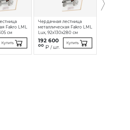
естница
Чердачная лестница
Чердачная л
ая Fakro LML
металлическая Fakro LML
металлическ
305 см
Lux, 92х130х280 см
Lux, 86х130х
192 600
172 700
Купить
Купить
00
00
₽
₽
/ шт.
/ шт.