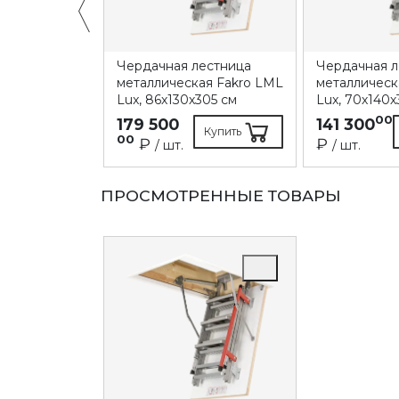
естница
Чердачная лестница
Чердачная л
ая Fakro LML
металлическая Fakro LML
металлическ
280 см
Lux, 86х130х305 см
Lux, 70х140х
00
179 500
141 300
Купить
Купить
00
₽
₽
/ шт.
/ шт.
ПРОСМОТРЕННЫЕ ТОВАРЫ