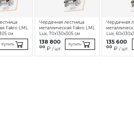
естница
Чердачная лестница
Чердачная л
ая Fakro LML
металлическая Fakro LML
металлическ
305 см
Lux, 70х130х305 см
Lux, 60х130х
138 800
135 600
Купить
Купить
00
00
₽
₽
/ шт.
/ шт.