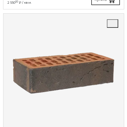
00
2 550
₽ / кв.м.