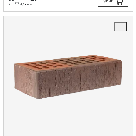
Купить
00
3 315
₽ / кв.м.