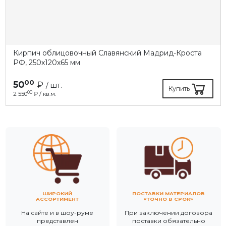
Кирпич облицовочный Славянский Мадрид-Кроста
РФ, 250х120х65 мм
00
50
₽
/ шт.
Купить
00
2 550
₽ / кв.м.
ШИРОКИЙ
ПОСТАВКИ МАТЕРИАЛОВ
АССОРТИМЕНТ
«ТОЧНО В СРОК»
На сайте и в шоу-руме
При заключении договора
представлен
поставки обязательно