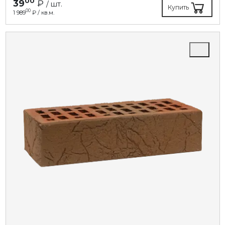
00
39
₽
/ шт.
Купить
00
1 989
₽ / кв.м.