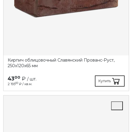
Кирпич облицовочный Славянский Прованс-Руст,
250х120х65 мм
00
43
₽
/ шт.
Купить
00
2 193
₽ / кв.м.