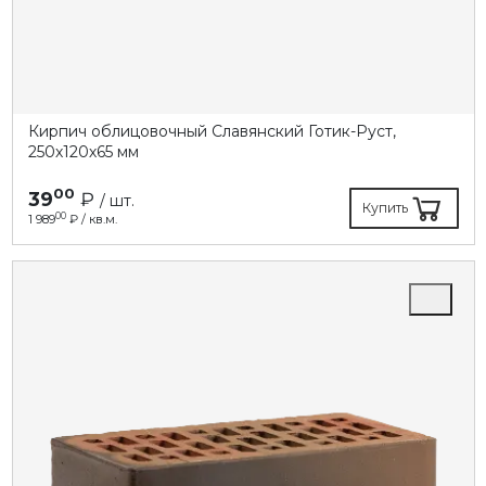
Кирпич облицовочный Славянский Готик-Руст,
250х120х65 мм
00
39
₽
/ шт.
Купить
00
1 989
₽ / кв.м.