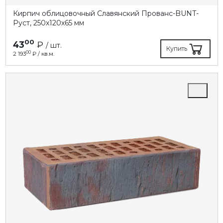
Кирпич облицовочный Славянский Прованс-BUNT-
Руст, 250х120х65 мм
00
43
₽
/ шт.
Купить
00
2 193
₽ / кв.м.