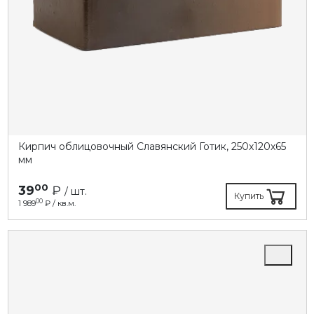
Кирпич облицовочный Славянский Готик, 250х120х65
мм
00
39
₽
/ шт.
Купить
00
1 989
₽ / кв.м.