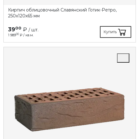
Кирпич облицовочный Славянский Готик-Ретро,
250х120х65 мм
00
39
₽
/ шт.
Купить
00
1 989
₽ / кв.м.