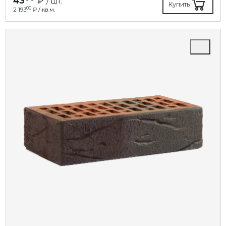
43
₽
/ шт.
Купить
00
2 193
₽ / кв.м.