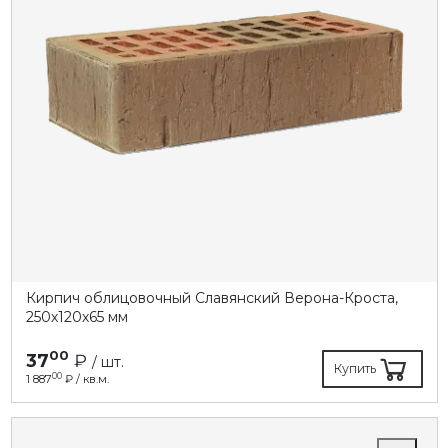
Кирпич облицовочный Славянский Верона-Кроста,
250х120х65 мм
00
37
₽
/ шт.
Купить
00
1 887
₽ / кв.м.